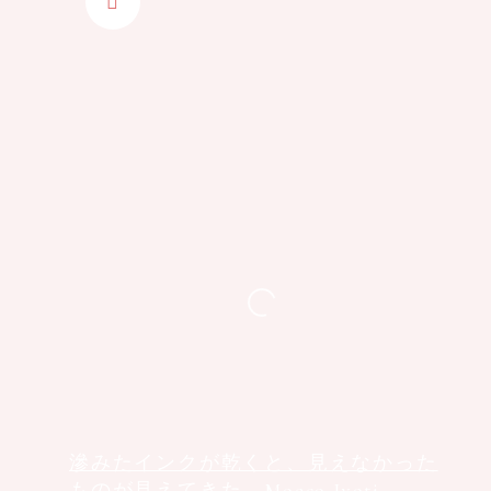
滲みたインクが乾くと、見えなかった
ものが見えてきた。Moeco Jyoti