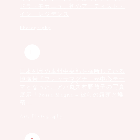
ドラ・モカニュ、初のアーティスト・
イン・レジデンス
Photography
日本列島の本州中央部を横断している
地溝帯「フォッサマグナ」が中心テー
マとなった、アバロス村野敦子の写真
展示「Fossa Magna – 彼らの露頭と堆
積」
Art
,
Photography