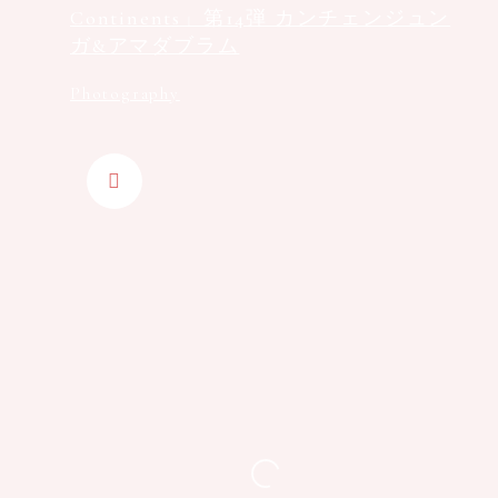
Continents」第14弾 カンチェンジュン
ガ&アマダブラム
Photography