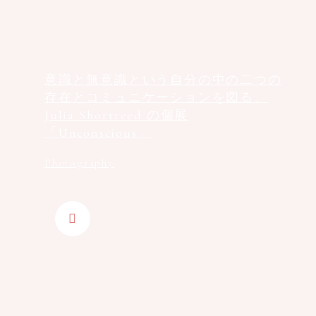
意識と無意識という⾃分の中の⼆つの
存在とコミュニケーションを図る、
Julia Shortreed の個展
「Unconscious」
Photography