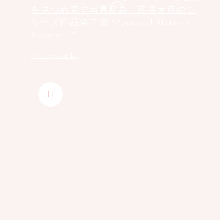
を⾒つめ直す写真⾏為、蓮井元彦のシ
リーズ作品第二弾 “Personal Matters
Volume 2”
Photography