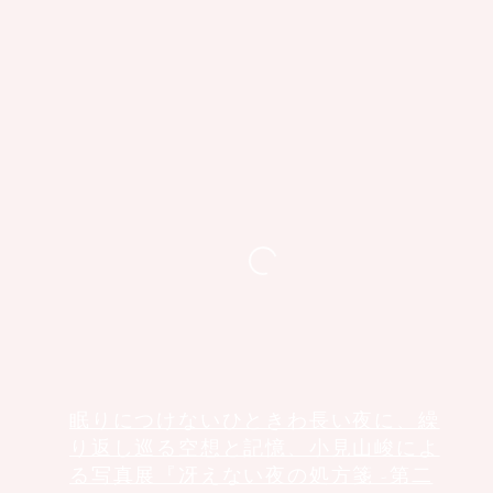
眠りにつけないひときわ長い夜に、繰
り返し巡る空想と記憶、小見山峻によ
る写真展『冴えない夜の処方箋 -第二