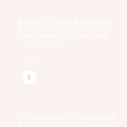
⾼校⽣活という⾃⾝の最⼤の終わりを
体感し、社会という終わりのない⽇々
に⾶び込み始めた⽯⽥真澄の写真展
「evening shower」
Photography
TOO MUCH magazine と写真家 石川直
樹のレクチャーシリーズ「The Seven