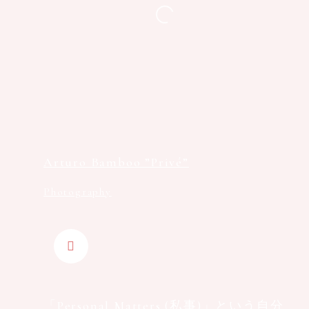
Arturo Bamboo ”Privé”
Photography
「Personal Matters (私事)」という⾃分