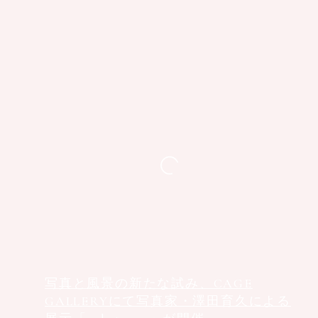
写真と風景の新たな試み、CAGE
GALLERYにて写真家・澤田育久による