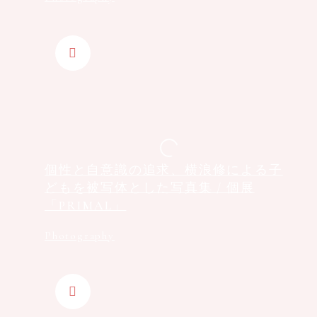
個性と自意識の追求、横浪修による子
どもを被写体とした写真集 / 個展
「PRIMAL」
Photography