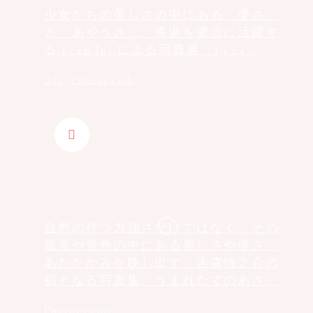
少女たちの美しさの中にある「儚さ」
と「あやうさ」、香港を拠点に活躍す
る Lean lui による写真展「19.29」
Art
,
Photography
自然の持つ力強さだけではなく、その
風景や景色の中にある美しさや儚さ、
あたたかみを映し出す、吉森慎之介の
初となる写真集「うまれたてのあさ」
Photography