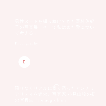
男性ヌードを撮り続けてきた野村佐紀
⼦の写真展「そして私はまた愛につい
て考える」
Photography
限りなくリアルに寄り添ったアンチリ
アリティを追求、写真家 小見山峻の初
の写真集「hemoglobin」