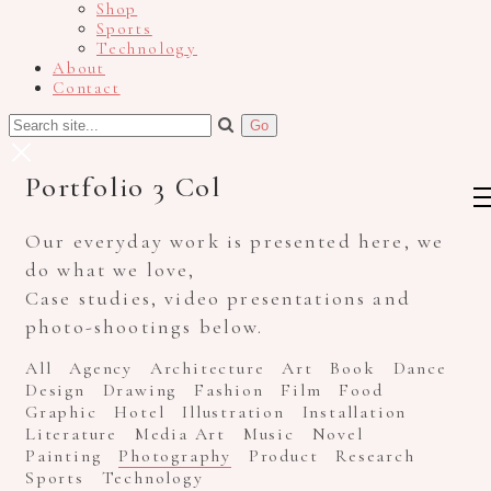
Shop
Sports
Technology
About
Contact
Portfolio 3 Col
Our everyday work is presented here, we
do what we love,
Case studies, video presentations and
photo-shootings below.
All
Agency
Architecture
Art
Book
Dance
Design
Drawing
Fashion
Film
Food
Graphic
Hotel
Illustration
Installation
Literature
Media Art
Music
Novel
Painting
Photography
Product
Research
Sports
Technology