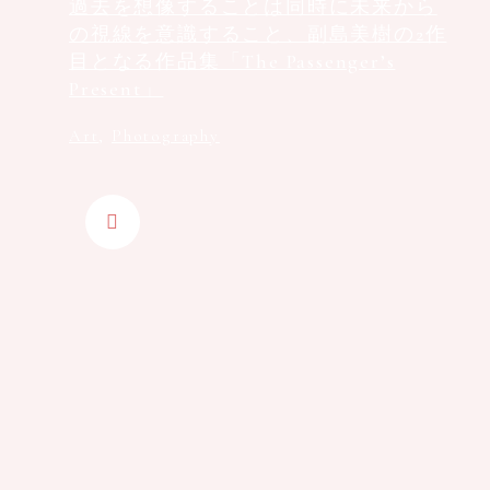
過去を想像することは同時に未来から
の視線を意識すること、副島美樹の2作
目となる作品集「The Passenger’s
Present」
Art
,
Photography