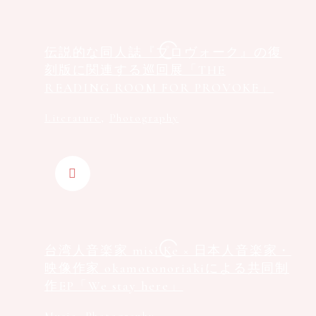
伝説的な同人誌『プロヴォーク』の復
刻版に関連する巡回展「THE
READING ROOM FOR PROVOKE」
Literature
,
Photography
台湾人音楽家 misi Ke × 日本人音楽家・
映像作家 okamotonoriakiによる共同制
作EP「We stay here」
Music
,
Photography