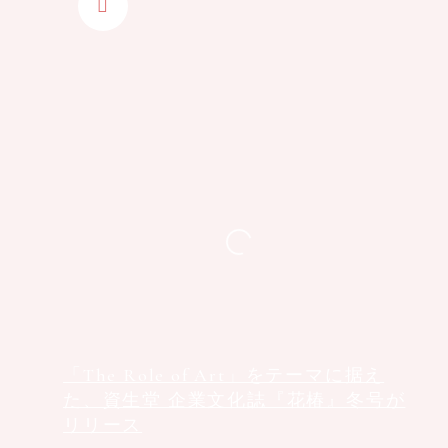
「The Role of Art」をテーマに据え
た、資生堂 企業文化誌『花椿』冬号が
リリース