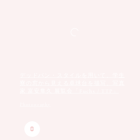
デッドパン・スタイルを用いて、学生
寮の窓から見える卓球台を描写、写真
家 富安隼久 展覧会「Fuchs / TTP」
Photography