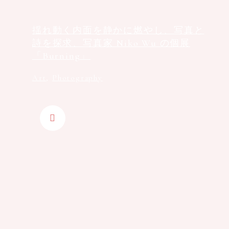
揺れ動く内面を静かに燃やし、写真と
詩を探求、写真家 Niko Wu の個展
「Burning」
Art
,
Photography