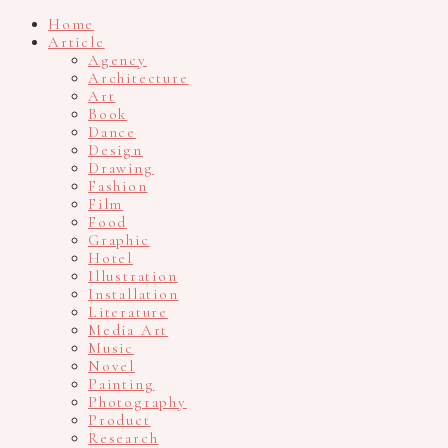
Home
Article
Agency
Architecture
Art
Book
Dance
Design
Drawing
Fashion
Film
Food
Graphic
Hotel
Illustration
Installation
Literature
Media Art
Music
Novel
Painting
Photography
Product
Research