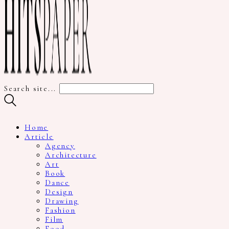
Search site...
Home
Article
Agency
Architecture
Art
Book
Dance
Design
Drawing
Fashion
Film
Food