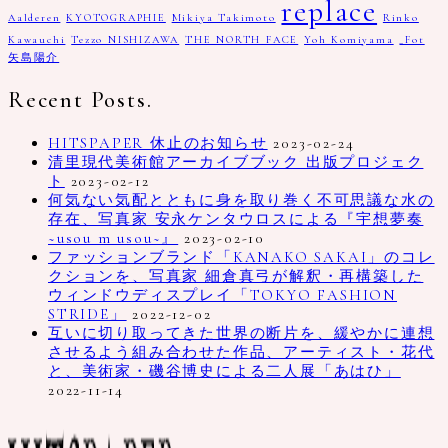
replace
Aalderen
KYOTOGRAPHIE
Mikiya Takimoto
Rinko
Kawauchi
Tezzo NISHIZAWA
THE NORTH FACE
Yoh Komiyama
_Fot
矢島陽介
Recent Posts.
HITSPAPER 休止のお知らせ
2023-02-24
清里現代美術館アーカイブブック 出版プロジェク
ト
2023-02-12
何気ない気配とともに身を取り巻く不可思議な水の
存在、写真家 安永ケンタウロスによる『宇想夢奏
~usou m usou~』
2023-02-10
ファッションブランド「KANAKO SAKAI」のコレ
クションを、写真家 細倉真弓が解釈・再構築した
ウィンドウディスプレイ「TOKYO FASHION
STRIDE」
2022-12-02
互いに切り取ってきた世界の断片を、緩やかに連想
させるよう組み合わせた作品、アーティスト・花代
と、美術家・磯谷博史による二人展「あはひ」
2022-11-14