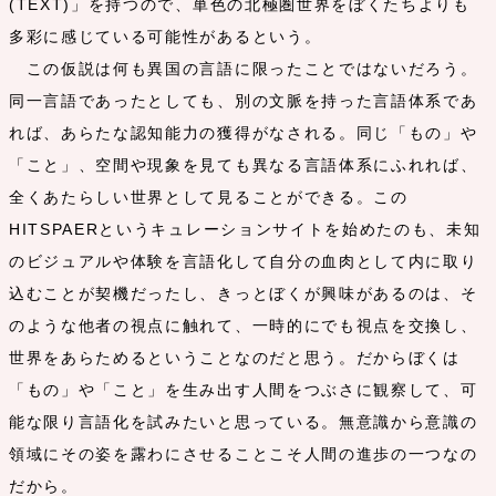
(TEXT)」を持つので、単色の北極圏世界をぼくたちよりも
多彩に感じている可能性があるという。
この仮説は何も異国の言語に限ったことではないだろう。
同一言語であったとしても、別の文脈を持った言語体系であ
れば、あらたな認知能力の獲得がなされる。同じ「もの」や
「こと」、空間や現象を見ても異なる言語体系にふれれば、
全くあたらしい世界として見ることができる。この
HITSPAERというキュレーションサイトを始めたのも、未知
のビジュアルや体験を言語化して自分の血肉として内に取り
込むことが契機だったし、きっとぼくが興味があるのは、そ
のような他者の視点に触れて、一時的にでも視点を交換し、
世界をあらためるということなのだと思う。だからぼくは
「もの」や「こと」を生み出す人間をつぶさに観察して、可
能な限り言語化を試みたいと思っている。無意識から意識の
領域にその姿を露わにさせることこそ人間の進歩の一つなの
だから。