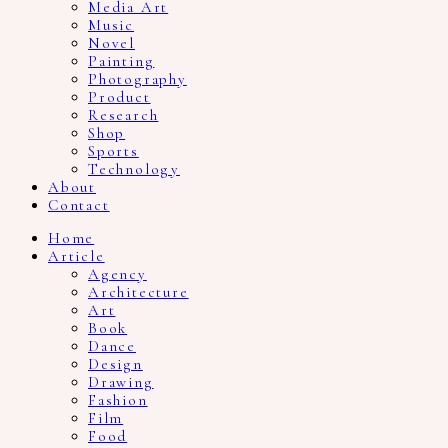
Media Art
Music
Novel
Painting
Photography
Product
Research
Shop
Sports
Technology
About
Contact
Home
Article
Agency
Architecture
Art
Book
Dance
Design
Drawing
Fashion
Film
Food