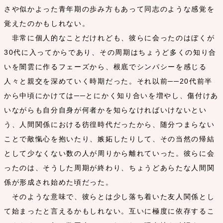
さや似かよった青年期の歩み方もあって同志のような感覚を
覚えたのかもしれない。
非常に個人的なことだけれども、彼らに会ったのはぼくが
30代に入ってからであり、その周期はちょうど多くの知り合
いを闇雲に作るフェーズから、根底でシンパシーを感じる
人々と親交を深めていく時期だった。それ以前──20代前半
から中頃にかけては──とにかく知り合いを増やし、傷付けあ
いながらも自分自身が何者かを知らなければいけないとい
う、人間関係における彷徨時代だったから、随分つまらない
ことで敵愾心を抱いたり、嫉妬したりして、その当然の帰結
として少なくない数の人が周りから離れていった。彼らに会
ったのは、そうした周期が終わり、ちょうどあらたな人間関
係が形成され始めた頃だった。
そのような意味で、彼らとは少し落ち着いた友人関係とし
て始まったと言えるかもしれない。互いに極度に依存するこ