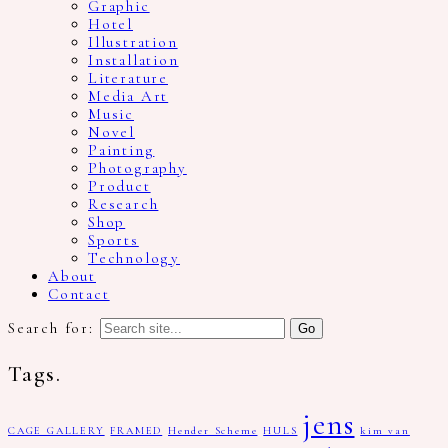
Graphic
Hotel
Illustration
Installation
Literature
Media Art
Music
Novel
Painting
Photography
Product
Research
Shop
Sports
Technology
About
Contact
Search for:
Tags.
jens
CAGE GALLERY
FRAMED
Hender Scheme
HULS
kim van