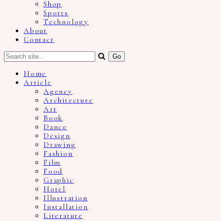
Shop
Sports
Technology
About
Contact
Home
Article
Agency
Architecture
Art
Book
Dance
Design
Drawing
Fashion
Film
Food
Graphic
Hotel
Illustration
Installation
Literature