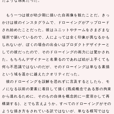
たような感覚だった。
もう一つは彼が幼少期に描いた自画像を観たことだ。きっ
かけは彼のインスタグラムで、ドローイングがアップロード
され始めたことだった。彼はユニットやチームをさまざまな
場所で築いているので、人によっては全く印象が異なるかも
しれないが、ぼくの場合の出会いはプロダクトデザイナーと
しての彼だったので、そのドローイングの画力には驚かされ
た。もちろんデザイナーと名乗るのであれば絵が上手くても
何ら不思議ではないのだが、そのドローイングは単なる素描
という域を遥かに越えたクオリティだった。
彼のドローイングを誤解を恐れずに言及するとしたら、モ
ノになる以前の要素に着目して描く(既成概念である形の拘束
から逃れるために、そのもの自体を概念的に一度溶かして再
構築する)、とでも言えようか。すべてのドローイングがその
ような描き方をされている訳ではないが、単なる模写ではな