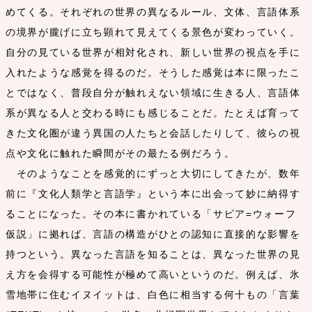
めてくる。それぞれの世界の異なるルール、文体、言語体系
の境界が朧げに立ち顕れて見えてくる景色が変わっていく。
自分の見ている世界が相対化され、新しい世界の視点を手に
入れたような感覚を得るのだ。そうした感覚は本に限ったこ
とではなく、普段自分が触れえない領域に生きる人、言語体
系が異なる人と交わる時にも感じることだ。たとえば育って
きた文化圏が違う異国の人たちと会話したりして、彼らの視
点や文化に触れた瞬間がその最たる例だろう。
そのようなことを感覚的にずっと大切にしてきたが、数年
前に『文化人類学と言語学』という本に出会って妙に納得す
ることになった。その本に書かれている「サピア=ウォーフ
仮説」に拠れば、言語の構造がひとの認知に直接的な影響を
持つという。異なった言語を知ることは、異なった世界の見
え方を会得する可能性が極めて高いというのだ。例えば、氷
雪地帯に住むイヌイットは、白色に相当する何十もの「言葉