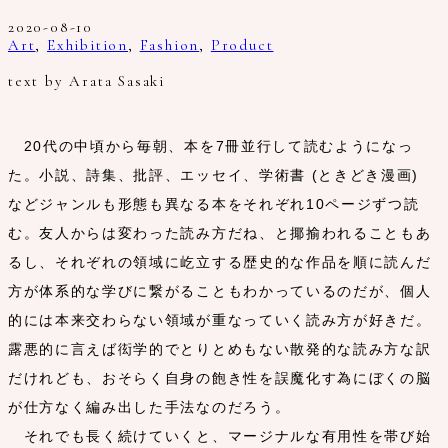
2020-08-10
Art
,
Exhibition
,
Fashion
,
Product
text by Arata Sasaki
20代の中頃から毎朝、本を7冊並行して読むようになっ
た。小説、詩集、批評、エッセイ、学術書 (ときどき漫画)
などジャンルも形態も異なる本をそれぞれ10ページずつ読
む。友人からは変わった読み方だね、と揶揄われることもあ
るし、それぞれの領域に屹立する歴史的な作品を順に読んだ
方が体系的な学びに繋がることもわかっているのだが、個人
的には本来交わらない領域が重なっていく読み方が好きだ。
露悪的に言えば衒学的でとりとめもない散発的な読み方な訳
だけれども、おそらく自身の飽き性を誤魔化す為にぼくの脳
が仕方なく編み出した手法なのだろう。
それでも長く続けていくと、マージナルな有用性を帯び始