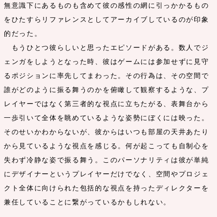
無意識下にあるものも含めて彼の感性の網に引っかかるもの
をひたすらリファレンスとしてアーカイブしているのが印象
的だった。
もうひとつ彼らしいと思ったエピソードがある。数人でジ
ェンガをしようとなった時、彼はゲームには参加せずに見守
るポジションに率先してまわった。その行為は、その空間で
誰がどのように振る舞うのかを俯瞰して観察するような、プ
レイヤーではなく第三者的な視点に立ちたがる、表舞台から
一歩引いて全体を眺めているような姿勢にぼくには映った。
そのせいかわからないが、彼からはいつも部屋の天井あたり
から見ているような視点を感じる。何が起こっても自制心を
失わず冷静な姿で振る舞う。このパーソナリティは彼が単純
にデザイナーというプレイヤーだけでなく、空間やプロジェ
クト全体に向けられた包括的な視点を持ったディレクターを
兼任していることに繋がっているかもしれない。