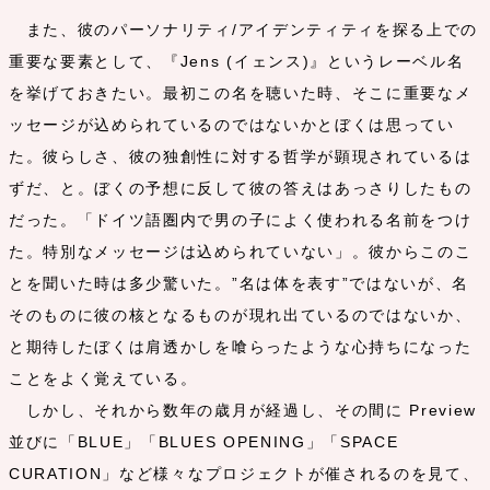
また、彼のパーソナリティ/アイデンティティを探る上での
重要な要素として、『Jens (イェンス)』というレーベル名
を挙げておきたい。最初この名を聴いた時、そこに重要なメ
ッセージが込められているのではないかとぼくは思ってい
た。彼らしさ、彼の独創性に対する哲学が顕現されているは
ずだ、と。ぼくの予想に反して彼の答えはあっさりしたもの
だった。「ドイツ語圏内で男の子によく使われる名前をつけ
た。特別なメッセージは込められていない」。彼からこのこ
とを聞いた時は多少驚いた。”名は体を表す”ではないが、名
そのものに彼の核となるものが現れ出ているのではないか、
と期待したぼくは肩透かしを喰らったような心持ちになった
ことをよく覚えている。
しかし、それから数年の歳月が経過し、その間に Preview
並びに「BLUE」「BLUES OPENING」「SPACE
CURATION」など様々なプロジェクトが催されるのを見て、