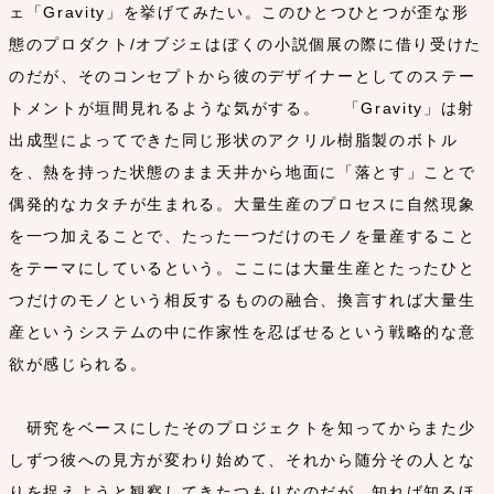
ェ「Gravity」を挙げてみたい。このひとつひとつが歪な形
態のプロダクト/オブジェはぼくの小説個展の際に借り受けた
のだが、そのコンセプトから彼のデザイナーとしてのステー
トメントが垣間見れるような気がする。 「Gravity」は射
出成型によってできた同じ形状のアクリル樹脂製のボトル
を、熱を持った状態のまま天井から地面に「落とす」ことで
偶発的なカタチが生まれる。大量生産のプロセスに自然現象
を一つ加えることで、たった一つだけのモノを量産すること
をテーマにしているという。ここには大量生産とたったひと
つだけのモノという相反するものの融合、換言すれば大量生
産というシステムの中に作家性を忍ばせるという戦略的な意
欲が感じられる。
研究をベースにしたそのプロジェクトを知ってからまた少
しずつ彼への見方が変わり始めて、それから随分その人とな
りを捉えようと観察してきたつもりなのだが、知れば知るほ