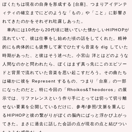
ぼくたちは現在の自身を形成する [台座]、つまりアイデンテ
ィティの確立までにどのような「もの」や「こと」に影響さ
れてきたのかをそれぞれ吐露しあった。
車内には10代から20代頃に聴いていた懐かしいHIPHOPが
流れていて、彼は仕事をし始めた頃の話をしてくれた。精神
的にも肉体的にも疲弊して家でひたすら音楽を dig していた
時期があった、と彼はそう述べた。小宮山 洋とはどのような
人間なのかと問われたら、ぼくはまず真っ先にこのエピソー
ドと背景で流れていた音楽を思い起こすだろう。その曲たち
は確かに彼を Represent するもの、つまり「台座」の一部
になったのだと。特に今回の「Rhoikos&Theodoros」の展
示では、リファレンスという作り手にとっては切って切り離
せない要素を公開しているだけに、参考/参照/文脈を重んじ
るHIPHOPと彼の繋がりがぼくの脳内にぱっと浮かび上がっ
てきた。まさに過去に話した会話の点が現在の点と結びつい