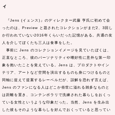
ィ
『Jens (イェンス)』のディレクター武藤 亨氏に初めて会
ったのは、Preview と題されたコレクションがまだ2、3回し
か行われていない2016年くらいだった記憶がある。共通の友
人を介してぼくたち三人は食事をした。
事前に Jens のコレクションイメージを見ていたぼくは、
正直なところ、彼のパーソナリティや嗜好性に意外な第一印
象を抱いたことを覚えている。Jens は、プロダクトやイン
テリア、アートなど空間を演出するものも身につけるものと
同軸に捉えて提案するレーベルだが、誤解を恐れず言えば、
Jens のファンになる人はどこか俗世に溢れる雑多なものと
は距離を置き、コンテンポラリで洗練された暮らしをおくっ
ている女性というような印象だった。当然、Jens を生み出
した彼もそのような暮らしを好んでおくっていると思ってい