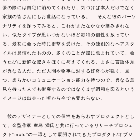
張の際には自宅に泊めてくれたり、気づけば本人だけでなく
家族の皆さんにもお世話になっている。 そんな彼のパーソ
ナリティを探ってみると、これがまたなかなか掴みきれな
い。似たタイプが思いつかないほど独特の個性を放ってい
る。最初に会った時に衝撃を受けた、その独創的なヘアスタ
イルは見慣れたものの、多くのことが謎に包まれていて、会
うたびに新鮮な驚きをぼくに与えてくれる、まさに言語体系
が異なる人だ。ただ人間や物事に対する好奇心が強く、且
つ、柔らかいコミュニケーション能力を持つので、異なる意
見を持った人でも衝突するのではなくまず調和を図るという
イメージは出会った頃から今でも変わらない。
彼のデザイナーとしての個性をあらわすプロジェクトとし
て、金型作家 室島 満氏と共に行っているリサーチプロジェ
クト”mold”の一環として展開されてきたプロダクト/オブジ