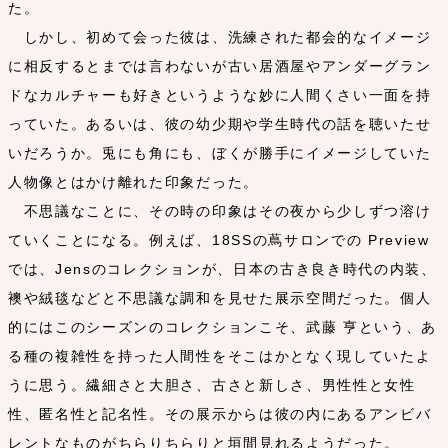
た。
しかし、初めて会った彼は、洗練された都会的なイメージ
に相反するとまでは言わないが古い居酒屋やアンダーグラン
ドなカルチャーも好きというような妙に人間くさい一面を持
っていた。あるいは、彼の幼少期や学生時代の話を聴いたせ
いだろうか。兎にも角にも、ぼくが勝手にイメージしていた
人物像とはかけ離れた印象だった。
不思議なことに、その時の印象はその夜から少しずつ溶け
ていくことになる。例えば、18SSの蔦サロンでの Preview
では、Jensのコレクションが、日本の古き良き時代の内装、
襖や絨毯などと不思議な調和を見せた展示空間だった。個人
的にはこのシーズンのコレクションこそ、武藤 亨という、あ
る種の複雑性を持った人間性をそこはかとなく現していたよ
うに思う。繊細さと大胆さ、古さと新しさ、男性性と女性
性、匿名性と記名性。その展示からは彼の内にあるアンビバ
レントなものがちらりちらりと垣間見れるようだった。