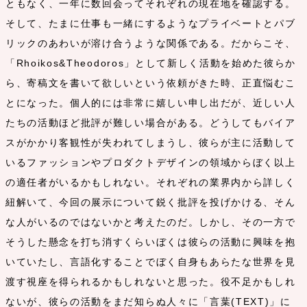
ともなく、一年に数回会ってそれぞれの現在地を確認する。
そして、たまに仕事も一緒にするようなプライベートとパブ
リックのあわいが溶け合うような関係である。だからこそ、
「Rhoikos&Theodoros」として新しく活動を始めた彼らか
ら、寄稿文を書いて欲しいという依頼がきた時、正直悩むこ
とになった。個人的には非常に嬉しい申し出だが、近しい人
たちの活動ほど批評が難しい場合がある。どうしてもバイア
スがかかり客観性が失われてしまうし、彼らが主に活動して
いるファッションやプロダクトデザインの領域からぼく以上
の適任者がいるかもしれない。それぞれの業界内から詳しく
紐解いて、今回の展示について鋭く批評を投げかける、そん
な人がいるのではないかと考えたのだ。しかし、その一方で
そうした懸念を打ち消すくらいぼくは彼らの活動に興味を抱
いていたし、言語化することでぼく自身もあらたな世界を見
渡す視座を得られるかもしれないと思った。役不足かもしれ
ないが、彼らの活動をまだ知らぬ人々に「言葉(TEXT)」に