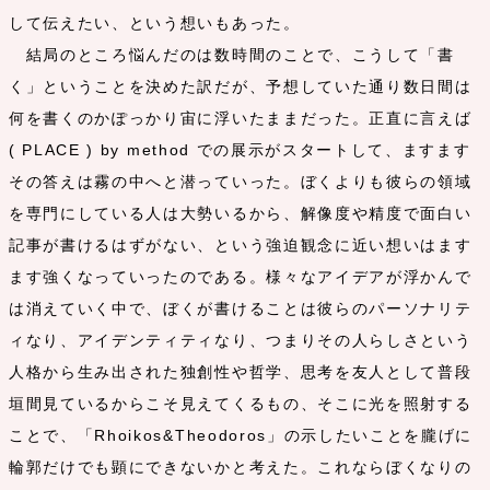
して伝えたい、という想いもあった。
結局のところ悩んだのは数時間のことで、こうして「書
く」ということを決めた訳だが、予想していた通り数日間は
何を書くのかぽっかり宙に浮いたままだった。正直に言えば
( PLACE ) by method での展示がスタートして、ますます
その答えは霧の中へと潜っていった。ぼくよりも彼らの領域
を専門にしている人は大勢いるから、解像度や精度で面白い
記事が書けるはずがない、という強迫観念に近い想いはます
ます強くなっていったのである。様々なアイデアが浮かんで
は消えていく中で、ぼくが書けることは彼らのパーソナリテ
ィなり、アイデンティティなり、つまりその人らしさという
人格から生み出された独創性や哲学、思考を友人として普段
垣間見ているからこそ見えてくるもの、そこに光を照射する
ことで、「Rhoikos&Theodoros」の示したいことを朧げに
輪郭だけでも顕にできないかと考えた。これならぼくなりの