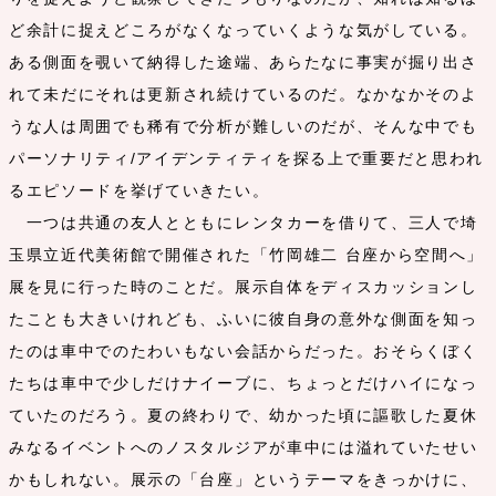
ど余計に捉えどころがなくなっていくような気がしている。
ある側面を覗いて納得した途端、あらたなに事実が掘り出さ
れて未だにそれは更新され続けているのだ。なかなかそのよ
うな人は周囲でも稀有で分析が難しいのだが、そんな中でも
パーソナリティ/アイデンティティを探る上で重要だと思われ
るエピソードを挙げていきたい。
一つは共通の友人とともにレンタカーを借りて、三人で埼
玉県立近代美術館で開催された「竹岡雄二 台座から空間へ」
展を見に行った時のことだ。展示自体をディスカッションし
たことも大きいけれども、ふいに彼自身の意外な側面を知っ
たのは車中でのたわいもない会話からだった。おそらくぼく
たちは車中で少しだけナイーブに、ちょっとだけハイになっ
ていたのだろう。夏の終わりで、幼かった頃に謳歌した夏休
みなるイベントへのノスタルジアが車中には溢れていたせい
かもしれない。展示の「台座」というテーマをきっかけに、