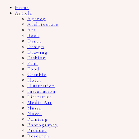
Home
Article
Agency
Architecture
Art
Book
Dance
Design
Drawing
Fashion
Film
Food
Graphic
Hotel
Illustration
Installation
Literature
Media Art
Music
Novel
Painting
Photography
Product
Research