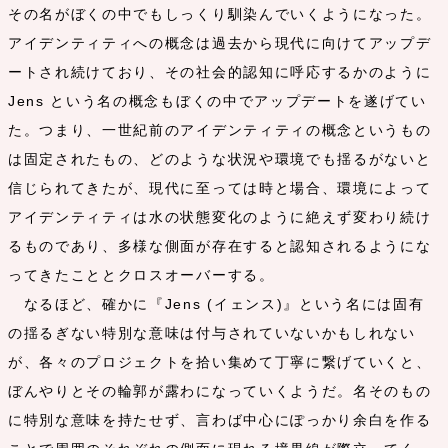
その名がぼくの中でもしっくり馴染んでいくようになった。
アイデンティティへの概念は過去から現代に向けてアップデ
ートされ続けており、その社会的認知に呼応するかのように
Jens という名の概念もぼくの中でアップデートを遂げてい
た。つまり、一世紀前のアイデンティティの概念というもの
は固定されたもの、どのような状況や環境でも揺るがないと
信じられてきたが、現代に至っては時と場合、環境によって
アイデンティティは水の状態変化のように絶えず変わり続け
るものであり、多様な側面が存在すると認知されるようにな
ってきたこととクロスオーバーする。
なるほど、確かに『Jens (イェンス)』という名には固有
の揺るぎない特別な意味は付与されていないかもしれない
が、各々のプロジェクトを拾い集めて丁寧に繋げていくと、
ぼんやりとその輪郭が露わになっていくようだ。名そのもの
に特別な意味を持たせず、言わば中心にぽっかり余白を作る