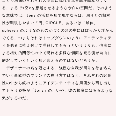
ことで周囲のそれぞれの側面に現れる境界線が際立ってく
る。まるで<空>を想起させるような余白の空間だ。そのよう
な意味では、Jens の活動を形で現すならば、周りとの相対
性が顕現しやすい「円, CIRCLE」あるいは「球体,
sphere」のようなのものがぼくの頭の中にはぽっかり浮かん
でくる。つまりそれはトップダウンのようにアイデンティテ
ィを他者に植え付けて理解してもらうというよりも、他者に
よる相対的関係性の中で現れる多様な側面を観る側が自由に
解釈していくという形と言えるのではないだろうか。
デザイナーの名を冠とする、強烈な自我が周りを巻き込ん
でいく西欧型のブランドの在り方ではなく、それぞれの関係
性の中から鏡のようにアイデンティティを周囲から写し出し
てもらう姿勢が「Jens」の、いや、彼の根底にはあるような
気がするのだ。