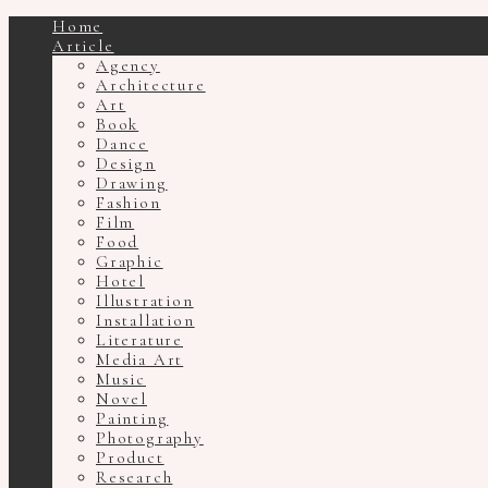
Home
Article
Agency
Architecture
Art
Book
Dance
Design
Drawing
Fashion
Film
Food
Graphic
Hotel
Illustration
Installation
Literature
Media Art
Music
Novel
Painting
Photography
Product
Research