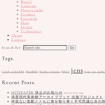
Novel
Painting
Photography
Product
Research
Shop
Sports
Technology
About
Contact
Search for:
Tags.
jens
CAGE GALLERY
FRAMED
Hender Scheme
HULS
kim van Aalde
Recent Posts.
HITSPAPER 休止のお知らせ
2023-02-24
清里現代美術館アーカイブブック 出版プロジェクト
何気ない気配とともに身を取り巻く不可思議な水の存在、写