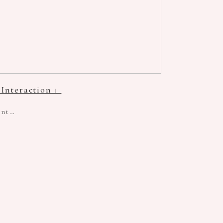
raction」
nt…