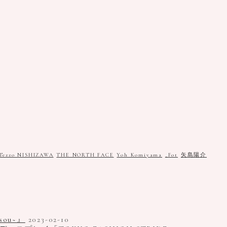
Tezzo NISHIZAWA
THE NORTH FACE
Yoh Komiyama
_Fot
矢島陽介
ou~』
2023-02-10