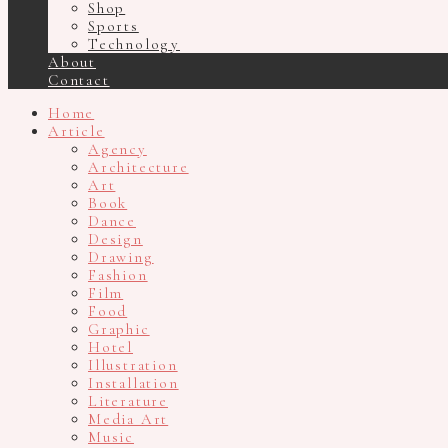
Shop
Sports
Technology
About
Contact
Home
Article
Agency
Architecture
Art
Book
Dance
Design
Drawing
Fashion
Film
Food
Graphic
Hotel
Illustration
Installation
Literature
Media Art
Music