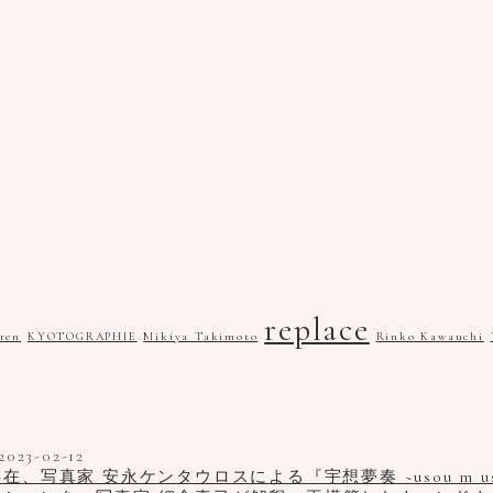
replace
ren
KYOTOGRAPHIE
Mikiya Takimoto
Rinko Kawauchi
2023-02-12
真家 安永ケンタウロスによる『宇想夢奏 ~usou m us