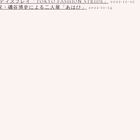
プレイ「TOKYO FASHION STRIDE」
2022-12-02
家・磯谷博史による二人展「あはひ」
2022-11-14