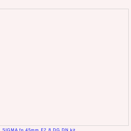
SIGMA fp 45mm F2.8 DG DN kit