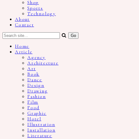
Shop
Sports
Technology
About
Contact
Home
Article
Agency
Architecture
Art
Book
Dance
Design
Drawing
Fashion
Film
Food
Graphic
Hotel
Illustration
Installation
Literature