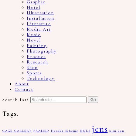
Graphic
Hotel
Illustration
Installation
Literature
Media Art
Music
Novel
Painting
Photography
Product
Research
Shop
Sports
Technology
About
Contact
Search for:
Tags.
jens
CAGE GALLERY
FRAMED
Hender Scheme
HULS
kim van