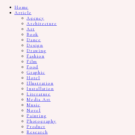
Home
Article
Agency
Architecture
Art
Book
Dance
Design
Drawing
Fashion
Film
Food
Graphic
Hotel
Illustration
Installation
Literature
Media Art
Music
Novel
Painting
Photography
Product
Research