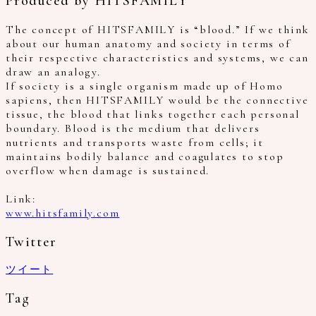
Produced by HITSFAMILY
The concept of HITSFAMILY is “blood.” If we think
about our human anatomy and society in terms of
their respective characteristics and systems, we can
draw an analogy.
If society is a single organism made up of Homo
sapiens, then HITSFAMILY would be the connective
tissue, the blood that links together each personal
boundary. Blood is the medium that delivers
nutrients and transports waste from cells; it
maintains bodily balance and coagulates to stop
overflow when damage is sustained.
Link:
www.hitsfamily.com
Twitter
ツイート
Tag