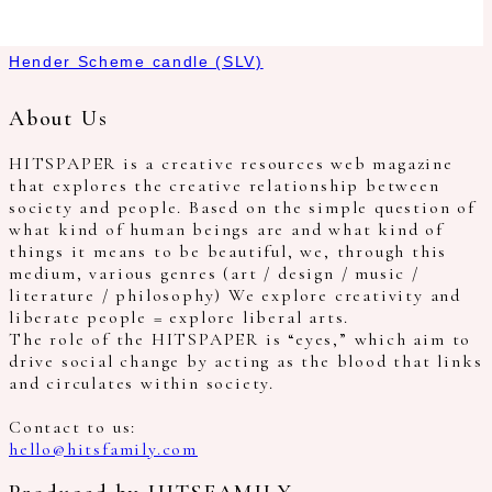
Hender Scheme candle (SLV)
About Us
HITSPAPER is a creative resources web magazine
that explores the creative relationship between
society and people. Based on the simple question of
what kind of human beings are and what kind of
things it means to be beautiful, we, through this
medium, various genres (art / design / music /
literature / philosophy) We explore creativity and
liberate people = explore liberal arts.
The role of the HITSPAPER is “eyes,” which aim to
drive social change by acting as the blood that links
and circulates within society.
Contact to us:
hello@hitsfamily.com