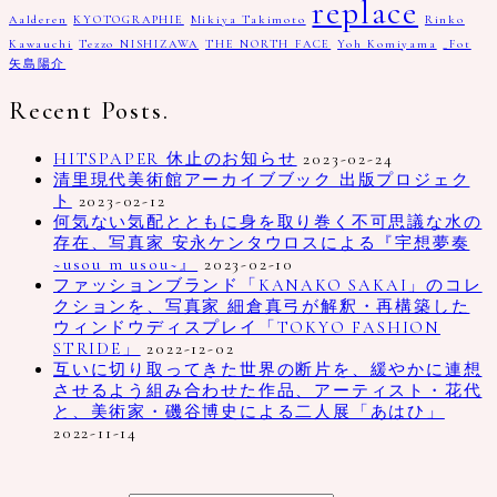
replace
Aalderen
KYOTOGRAPHIE
Mikiya Takimoto
Rinko
Kawauchi
Tezzo NISHIZAWA
THE NORTH FACE
Yoh Komiyama
_Fot
矢島陽介
Recent Posts.
HITSPAPER 休止のお知らせ
2023-02-24
清里現代美術館アーカイブブック 出版プロジェク
ト
2023-02-12
何気ない気配とともに身を取り巻く不可思議な水の
存在、写真家 安永ケンタウロスによる『宇想夢奏
~usou m usou~』
2023-02-10
ファッションブランド「KANAKO SAKAI」のコレ
クションを、写真家 細倉真弓が解釈・再構築した
ウィンドウディスプレイ「TOKYO FASHION
STRIDE」
2022-12-02
互いに切り取ってきた世界の断片を、緩やかに連想
させるよう組み合わせた作品、アーティスト・花代
と、美術家・磯谷博史による二人展「あはひ」
2022-11-14