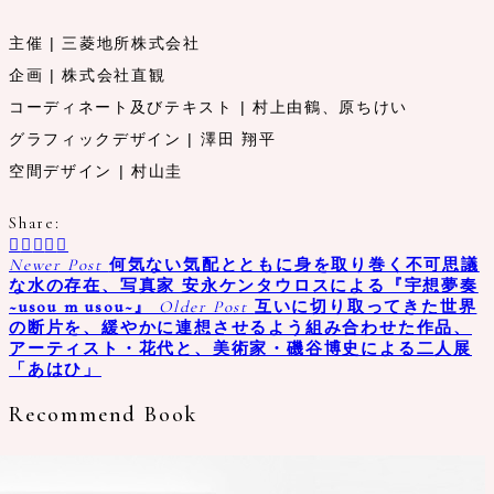
主催 | 三菱地所株式会社
企画 | 株式会社直観
コーディネート及びテキスト | 村上由鶴、原ちけい
グラフィックデザイン | 澤田 翔平
空間デザイン | 村山圭
Share:
Newer Post
何気ない気配とともに身を取り巻く不可思議
な水の存在、写真家 安永ケンタウロスによる『宇想夢奏
~usou m usou~』
Older Post
互いに切り取ってきた世界
の断片を、緩やかに連想させるよう組み合わせた作品、
アーティスト・花代と、美術家・磯谷博史による二人展
「あはひ」
Recommend Book