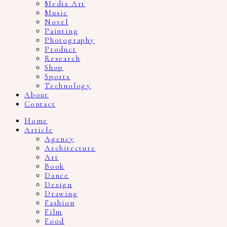
Media Art
Music
Novel
Painting
Photography
Product
Research
Shop
Sports
Technology
About
Contact
Home
Article
Agency
Architecture
Art
Book
Dance
Design
Drawing
Fashion
Film
Food