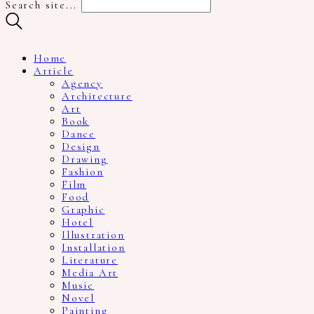
Search site...
Home
Article
Agency
Architecture
Art
Book
Dance
Design
Drawing
Fashion
Film
Food
Graphic
Hotel
Illustration
Installation
Literature
Media Art
Music
Novel
Painting