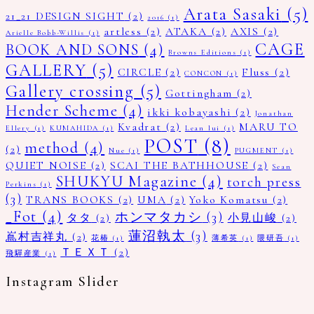
Arata Sasaki
(5)
21_21 DESIGN SIGHT
(2)
2016
(1)
artless
(2)
ATAKA
(2)
AXIS
(2)
Arielle Bobb-Willis
(1)
CAGE
BOOK AND SONS
(4)
Browns Editions
(1)
GALLERY
(5)
CIRCLE
(2)
Fluss
(2)
CONCON
(1)
Gallery crossing
(5)
Gottingham
(2)
Hender Scheme
(4)
ikki kobayashi
(2)
Jonathan
Kvadrat
(2)
MARU TO
Ellery
(1)
KUMAHIDA
(1)
Lean lui
(1)
POST
(8)
method
(4)
(2)
Nue
(1)
PUGMENT
(1)
QUIET NOISE
(2)
SCAI THE BATHHOUSE
(2)
Sean
SHUKYU Magazine
(4)
torch press
Perkins
(1)
(3)
TRANS BOOKS
(2)
UMA
(2)
Yoko Komatsu
(2)
_Fot
(4)
ホンマタカシ
(3)
タタ
(2)
小見山峻
(2)
蓮沼執太
(3)
嶌村吉祥丸
(2)
花椿
(1)
薄希英
(1)
隈研吾
(1)
ＴＥＸＴ
(2)
飛驒産業
(1)
Instagram Slider