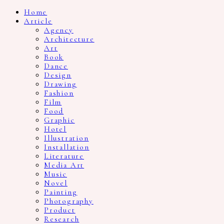
Home
Article
Agency
Architecture
Art
Book
Dance
Design
Drawing
Fashion
Film
Food
Graphic
Hotel
Illustration
Installation
Literature
Media Art
Music
Novel
Painting
Photography
Product
Research