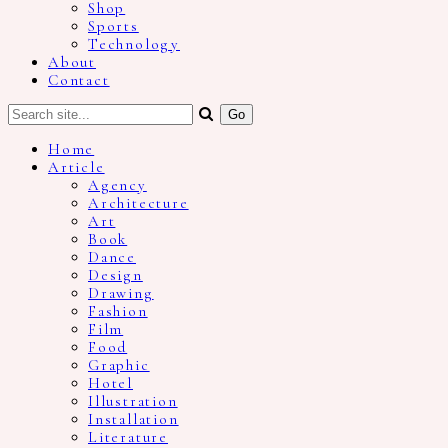
Shop
Sports
Technology
About
Contact
Home
Article
Agency
Architecture
Art
Book
Dance
Design
Drawing
Fashion
Film
Food
Graphic
Hotel
Illustration
Installation
Literature