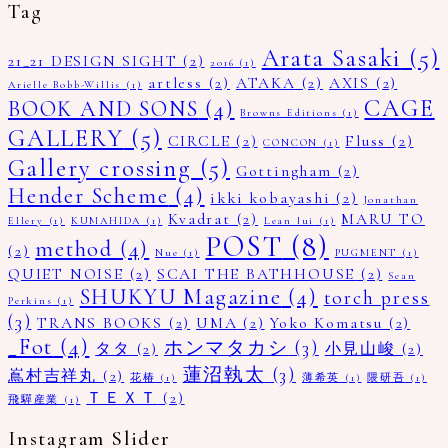
Tag
Arata Sasaki
(5)
21_21 DESIGN SIGHT
(2)
2016
(1)
artless
(2)
ATAKA
(2)
AXIS
(2)
Arielle Bobb-Willis
(1)
CAGE
BOOK AND SONS
(4)
Browns Editions
(1)
GALLERY
(5)
CIRCLE
(2)
Fluss
(2)
CONCON
(1)
Gallery crossing
(5)
Gottingham
(2)
Hender Scheme
(4)
ikki kobayashi
(2)
Jonathan
Kvadrat
(2)
MARU TO
Ellery
(1)
KUMAHIDA
(1)
Lean lui
(1)
POST
(8)
method
(4)
(2)
Nue
(1)
PUGMENT
(1)
QUIET NOISE
(2)
SCAI THE BATHHOUSE
(2)
Sean
SHUKYU Magazine
(4)
torch press
Perkins
(1)
(3)
TRANS BOOKS
(2)
UMA
(2)
Yoko Komatsu
(2)
_Fot
(4)
ホンマタカシ
(3)
タタ
(2)
小見山峻
(2)
蓮沼執太
(3)
嶌村吉祥丸
(2)
花椿
(1)
薄希英
(1)
隈研吾
(1)
ＴＥＸＴ
(2)
飛驒産業
(1)
Instagram Slider