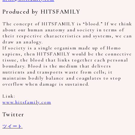
Produced by HITSFAMILY
The concept of HITSFAMILY is “blood.” If we think
about our human anatomy and society in terms of
their respective characteristics and systems, we can
draw an analogy.
If society is a single organism made up of Homo
sapiens, then HITSFAMILY would be the connective
tissue, the blood that links together each personal
boundary. Blood is the medium that delivers
nutrients and transports waste from cells; it
maintains bodily balance and coagulates to stop
overflow when damage is sustained.
Link:
www.hitsfamily.com
Twitter
ツイート