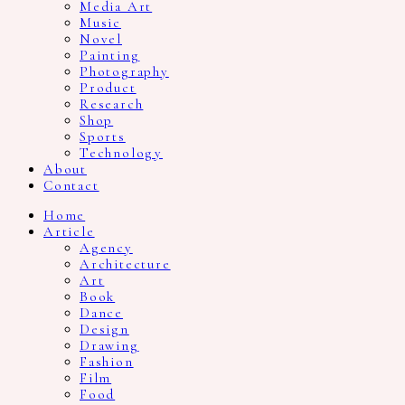
Media Art
Music
Novel
Painting
Photography
Product
Research
Shop
Sports
Technology
About
Contact
Home
Article
Agency
Architecture
Art
Book
Dance
Design
Drawing
Fashion
Film
Food