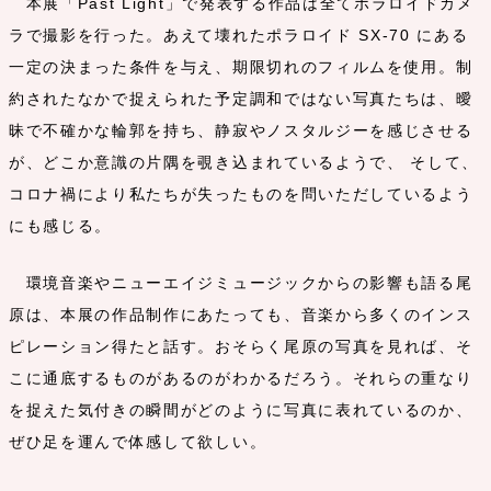
本展「Past Light」で発表する作品は全てポラロイドカメ
ラで撮影を行った。あえて壊れたポラロイド SX-70 にある
一定の決まった条件を与え、期限切れのフィルムを使用。制
約されたなかで捉えられた予定調和ではない写真たちは、曖
昧で不確かな輪郭を持ち、静寂やノスタルジーを感じさせる
が、どこか意識の片隅を覗き込まれているようで、 そして、
コロナ禍により私たちが失ったものを問いただしているよう
にも感じる。
環境音楽やニューエイジミュージックからの影響も語る尾
原は、本展の作品制作にあたっても、音楽から多くのインス
ピレーション得たと話す。おそらく尾原の写真を見れば、そ
こに通底するものがあるのがわかるだろう。それらの重なり
を捉えた気付きの瞬間がどのように写真に表れているのか、
ぜひ足を運んで体感して欲しい。