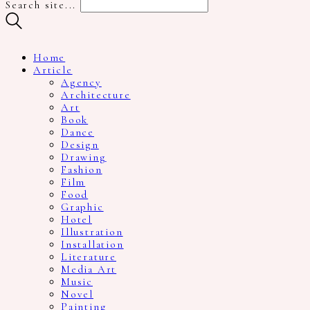
Search site...
Home
Article
Agency
Architecture
Art
Book
Dance
Design
Drawing
Fashion
Film
Food
Graphic
Hotel
Illustration
Installation
Literature
Media Art
Music
Novel
Painting