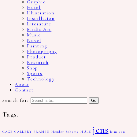
Graphic
Hotel
Illustration
Installation
Literature
Media Art
Music
Novel
Painting
Photography
Product
Research
Shop
Sports
Technology
About
Contact
Search for:
Tags.
jens
CAGE GALLERY
FRAMED
Hender Scheme
HULS
kim van