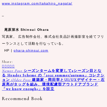
www.instagram.com/takahiro_nagata/
–
尾原深水 Shinsui Ohara
写真家。 広告制作会社、株式会社良品計画撮影室を経てフリ
ーランスとして活動を行なっている。
HP |
ohara-shinsui.com
Share:
Newer Post
シーズンタームを変更して2シーズン目とな
る Hender Scheme の「2021 summer/autumn」コレクシ
ョン
Older Post
建築家・岡田宰とUI/UXデザイナー・石
原亮がタッグを組み、環境配慮型アウトドアブランド
「we know enough<」を設立
Recommend Book