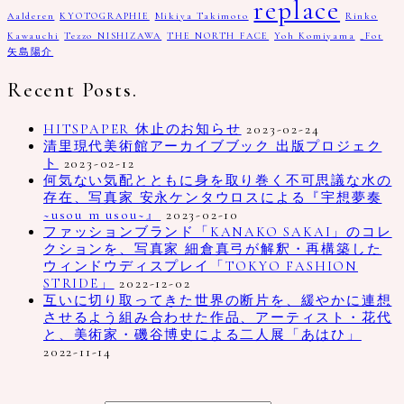
replace
Aalderen
KYOTOGRAPHIE
Mikiya Takimoto
Rinko
Kawauchi
Tezzo NISHIZAWA
THE NORTH FACE
Yoh Komiyama
_Fot
矢島陽介
Recent Posts.
HITSPAPER 休止のお知らせ
2023-02-24
清里現代美術館アーカイブブック 出版プロジェク
ト
2023-02-12
何気ない気配とともに身を取り巻く不可思議な水の
存在、写真家 安永ケンタウロスによる『宇想夢奏
~usou m usou~』
2023-02-10
ファッションブランド「KANAKO SAKAI」のコレ
クションを、写真家 細倉真弓が解釈・再構築した
ウィンドウディスプレイ「TOKYO FASHION
STRIDE」
2022-12-02
互いに切り取ってきた世界の断片を、緩やかに連想
させるよう組み合わせた作品、アーティスト・花代
と、美術家・磯谷博史による二人展「あはひ」
2022-11-14