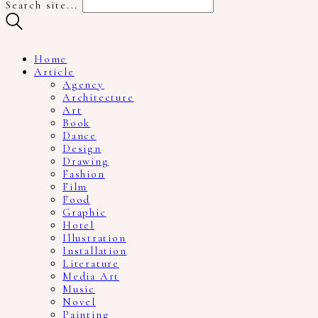
Search site...
Home
Article
Agency
Architecture
Art
Book
Dance
Design
Drawing
Fashion
Film
Food
Graphic
Hotel
Illustration
Installation
Literature
Media Art
Music
Novel
Painting