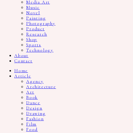
Media Art
Music
Novel
Painting
Photography
Product
Research
Shop
Sports
Technology
About
Contact
Home
Article
Agency
Architecture
Art
Book
Dance
Design
Drawing
Fashion
Film
Food