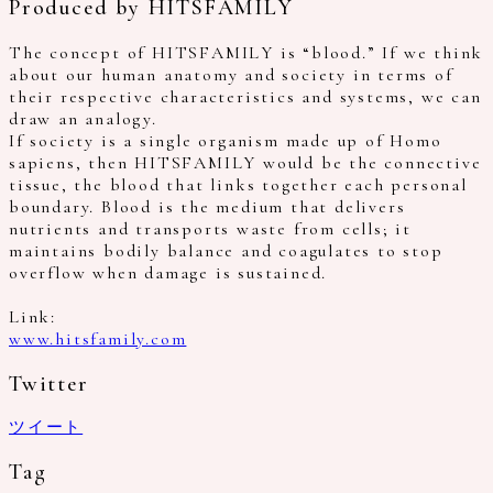
Produced by HITSFAMILY
The concept of HITSFAMILY is “blood.” If we think
about our human anatomy and society in terms of
their respective characteristics and systems, we can
draw an analogy.
If society is a single organism made up of Homo
sapiens, then HITSFAMILY would be the connective
tissue, the blood that links together each personal
boundary. Blood is the medium that delivers
nutrients and transports waste from cells; it
maintains bodily balance and coagulates to stop
overflow when damage is sustained.
Link:
www.hitsfamily.com
Twitter
ツイート
Tag