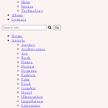
Shop
Sports
Technology
About
Contact
Home
Article
Agency
Architecture
Art
Book
Dance
Design
Drawing
Fashion
Film
Food
Graphic
Hotel
Illustration
Installation
Literature