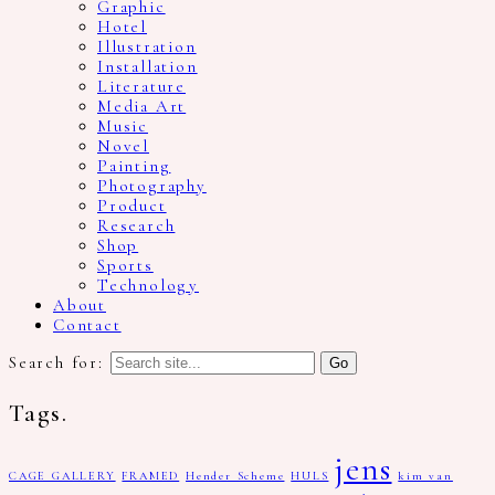
Graphic
Hotel
Illustration
Installation
Literature
Media Art
Music
Novel
Painting
Photography
Product
Research
Shop
Sports
Technology
About
Contact
Search for:
Tags.
jens
CAGE GALLERY
FRAMED
Hender Scheme
HULS
kim van