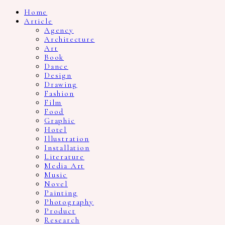
Home
Article
Agency
Architecture
Art
Book
Dance
Design
Drawing
Fashion
Film
Food
Graphic
Hotel
Illustration
Installation
Literature
Media Art
Music
Novel
Painting
Photography
Product
Research