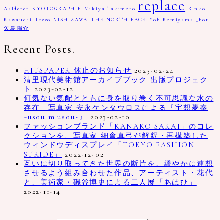
replace
Aalderen
KYOTOGRAPHIE
Mikiya Takimoto
Rinko
Kawauchi
Tezzo NISHIZAWA
THE NORTH FACE
Yoh Komiyama
_Fot
矢島陽介
Recent Posts.
HITSPAPER 休止のお知らせ
2023-02-24
清里現代美術館アーカイブブック 出版プロジェク
ト
2023-02-12
何気ない気配とともに身を取り巻く不可思議な水の
存在、写真家 安永ケンタウロスによる『宇想夢奏
~usou m usou~』
2023-02-10
ファッションブランド「KANAKO SAKAI」のコレ
クションを、写真家 細倉真弓が解釈・再構築した
ウィンドウディスプレイ「TOKYO FASHION
STRIDE」
2022-12-02
互いに切り取ってきた世界の断片を、緩やかに連想
させるよう組み合わせた作品、アーティスト・花代
と、美術家・磯谷博史による二人展「あはひ」
2022-11-14