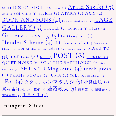
Arata Sasaki
(5)
21_21 DESIGN SIGHT
(2)
2016
(1)
artless
(2)
ATAKA
(2)
AXIS
(2)
Arielle Bobb-Willis
(1)
CAGE
BOOK AND SONS
(4)
Browns Editions
(1)
GALLERY
(5)
CIRCLE
(2)
Fluss
(2)
CONCON
(1)
Gallery crossing
(5)
Gottingham
(2)
Hender Scheme
(4)
ikki kobayashi
(2)
Jonathan
Kvadrat
(2)
MARU TO
Ellery
(1)
KUMAHIDA
(1)
Lean lui
(1)
POST
(8)
method
(4)
(2)
Nue
(1)
PUGMENT
(1)
QUIET NOISE
(2)
SCAI THE BATHHOUSE
(2)
Sean
SHUKYU Magazine
(4)
torch press
Perkins
(1)
(3)
TRANS BOOKS
(2)
UMA
(2)
Yoko Komatsu
(2)
_Fot
(4)
ホンマタカシ
(3)
タタ
(2)
小見山峻
(2)
蓮沼執太
(3)
嶌村吉祥丸
(2)
花椿
(1)
薄希英
(1)
隈研吾
(1)
ＴＥＸＴ
(2)
飛驒産業
(1)
Instagram Slider