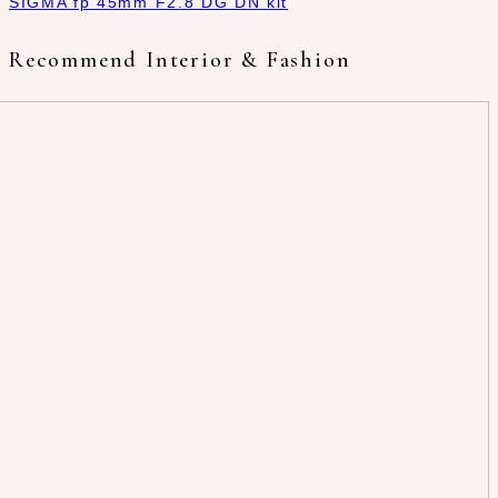
SIGMA fp 45mm F2.8 DG DN kit
Recommend Interior & Fashion