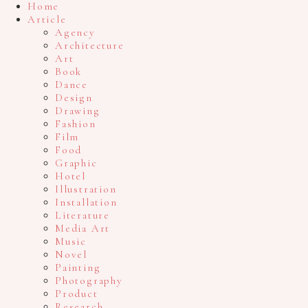
Home
Article
Agency
Architecture
Art
Book
Dance
Design
Drawing
Fashion
Film
Food
Graphic
Hotel
Illustration
Installation
Literature
Media Art
Music
Novel
Painting
Photography
Product
Research