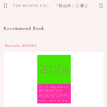
THE NORTH FACEとHender Scheme初のコラボレーション、「変わるもの、変わらないもの」をテーマに数シーズンにわたってコレクションを発表
『枯山水』に通じる究極にまで削ぎ落とされた強靭な美の姿、瀧本幹也の関西初大型個展「CHAOS 2020」
Recommend Book
Noritake WORKS