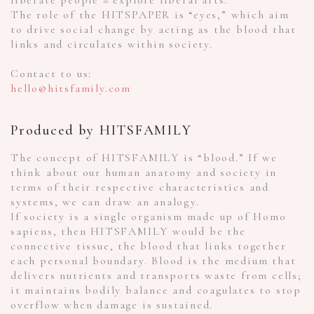
liberate people = explore liberal arts.
The role of the HITSPAPER is “eyes,” which aim
to drive social change by acting as the blood that
links and circulates within society.
Contact to us:
hello@hitsfamily.com
Produced by HITSFAMILY
The concept of HITSFAMILY is “blood.” If we
think about our human anatomy and society in
terms of their respective characteristics and
systems, we can draw an analogy.
If society is a single organism made up of Homo
sapiens, then HITSFAMILY would be the
connective tissue, the blood that links together
each personal boundary. Blood is the medium that
delivers nutrients and transports waste from cells;
it maintains bodily balance and coagulates to stop
overflow when damage is sustained.