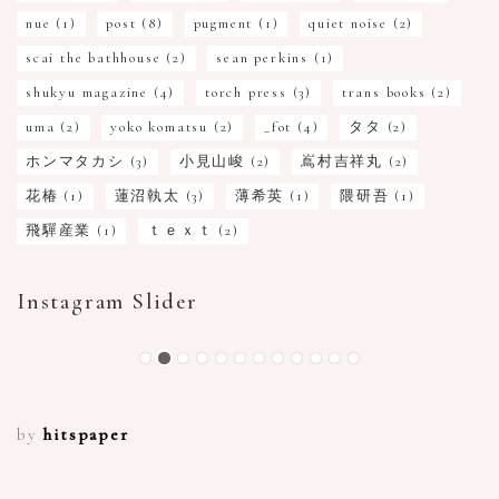
nue
(1)
post
(8)
pugment
(1)
quiet noise
(2)
scai the bathhouse
(2)
sean perkins
(1)
shukyu magazine
(4)
torch press
(3)
trans books
(2)
uma
(2)
yoko komatsu
(2)
_fot
(4)
タタ
(2)
ホンマタカシ
(3)
小見山峻
(2)
嶌村吉祥丸
(2)
花椿
(1)
蓮沼執太
(3)
薄希英
(1)
隈研吾
(1)
飛驒産業
(1)
ｔｅｘｔ
(2)
Instagram Slider
b
by
hitspaper