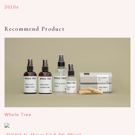
2010s
Recommend Product
Whole Tree
SIGMA fp 45mm F2.8 DG DN kit