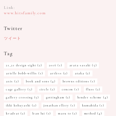
Link:
www.hitsfamily.com
Twitter
ツイート
Tag
21_21 design sight
(2)
2016
(1)
arata sasaki
(5)
arielle bobb-willis
(1)
artless
(2)
ataka
(2)
axis
(2)
book and sons
(4)
browns editions
(1)
cage gallery
(5)
circle
(2)
concon
(1)
fluss
(2)
gallery crossing
(5)
gottingham
(2)
hender scheme
(4)
ikki kobayashi
(2)
jonathan ellery
(1)
kumahida
(1)
kvadrat
(2)
lean lui
(1)
maru to
(2)
method
(4)