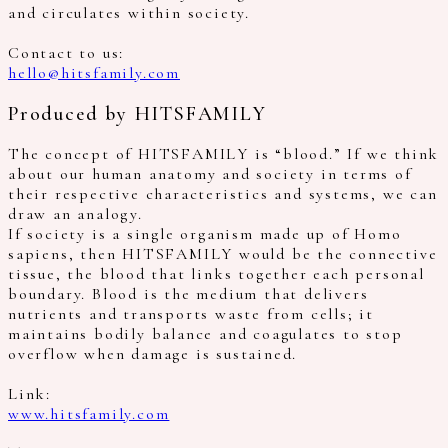
and circulates within society.
Contact to us:
hello@hitsfamily.com
Produced by HITSFAMILY
The concept of HITSFAMILY is “blood.” If we think
about our human anatomy and society in terms of
their respective characteristics and systems, we can
draw an analogy.
If society is a single organism made up of Homo
sapiens, then HITSFAMILY would be the connective
tissue, the blood that links together each personal
boundary. Blood is the medium that delivers
nutrients and transports waste from cells; it
maintains bodily balance and coagulates to stop
overflow when damage is sustained.
Link:
www.hitsfamily.com