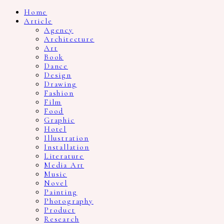
Home
Article
Agency
Architecture
Art
Book
Dance
Design
Drawing
Fashion
Film
Food
Graphic
Hotel
Illustration
Installation
Literature
Media Art
Music
Novel
Painting
Photography
Product
Research