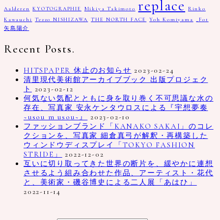
replace
Aalderen
KYOTOGRAPHIE
Mikiya Takimoto
Rinko
Kawauchi
Tezzo NISHIZAWA
THE NORTH FACE
Yoh Komiyama
_Fot
矢島陽介
Recent Posts.
HITSPAPER 休止のお知らせ
2023-02-24
清里現代美術館アーカイブブック 出版プロジェク
ト
2023-02-12
何気ない気配とともに身を取り巻く不可思議な水の
存在、写真家 安永ケンタウロスによる『宇想夢奏
~usou m usou~』
2023-02-10
ファッションブランド「KANAKO SAKAI」のコレ
クションを、写真家 細倉真弓が解釈・再構築した
ウィンドウディスプレイ「TOKYO FASHION
STRIDE」
2022-12-02
互いに切り取ってきた世界の断片を、緩やかに連想
させるよう組み合わせた作品、アーティスト・花代
と、美術家・磯谷博史による二人展「あはひ」
2022-11-14