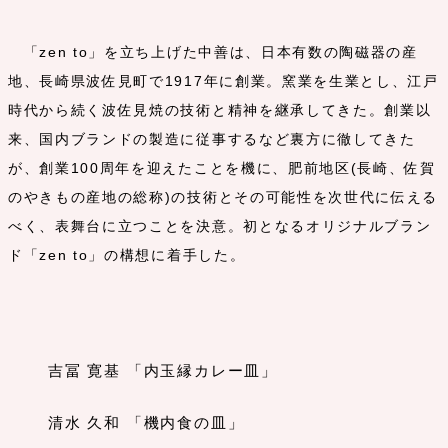
「zen to」を立ち上げた中善は、日本有数の陶磁器の産
地、長崎県波佐見町で1917年に創業。窯業を生業とし、江戸
時代から続く波佐見焼の技術と精神を継承してきた。創業以
来、国内ブランドの製造に従事するなど裏方に徹してきた
が、創業100周年を迎えたことを機に、肥前地区(長崎、佐賀
のやきもの産地の総称)の技術とその可能性を次世代に伝える
べく、表舞台に立つことを決意。初となるオリジナルブラン
ド「zen to」の構想に着手した。
吉冨 寛基 「内玉縁カレー皿」
清水 久和 「機内食の皿」