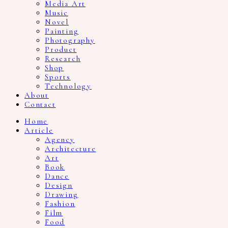
Media Art
Music
Novel
Painting
Photography
Product
Research
Shop
Sports
Technology
About
Contact
Home
Article
Agency
Architecture
Art
Book
Dance
Design
Drawing
Fashion
Film
Food