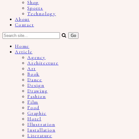
Shop
Sports
Technology
About
Contact
Home
Article
Agency
Architecture
Art
Book
Dance
Design
Drawing
Fashion
Film
Food
Graphic
Hotel
Illustration
Installation
Literature