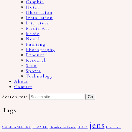
Graphic
Hotel
Illustration
Installation
Literature
Media Art
Music
Novel
Painting
Photography
Product
Research
Shop
Sports
Technology
About
Contact
Search for:
Tags.
jens
CAGE GALLERY
FRAMED
Hender Scheme
HULS
kim van