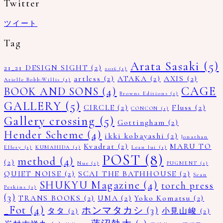
Twitter
ツイート
Tag
Arata Sasaki
(5)
21_21 DESIGN SIGHT
(2)
2016
(1)
artless
(2)
ATAKA
(2)
AXIS
(2)
Arielle Bobb-Willis
(1)
CAGE
BOOK AND SONS
(4)
Browns Editions
(1)
GALLERY
(5)
CIRCLE
(2)
Fluss
(2)
CONCON
(1)
Gallery crossing
(5)
Gottingham
(2)
Hender Scheme
(4)
ikki kobayashi
(2)
Jonathan
Kvadrat
(2)
MARU TO
Ellery
(1)
KUMAHIDA
(1)
Lean lui
(1)
POST
(8)
method
(4)
(2)
Nue
(1)
PUGMENT
(1)
QUIET NOISE
(2)
SCAI THE BATHHOUSE
(2)
Sean
SHUKYU Magazine
(4)
torch press
Perkins
(1)
(3)
TRANS BOOKS
(2)
UMA
(2)
Yoko Komatsu
(2)
_Fot
(4)
ホンマタカシ
(3)
タタ
(2)
小見山峻
(2)