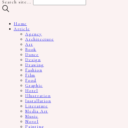
Search site...
Home
Article
Agency
Architecture
Art
Book
Dance
Design
Drawing
Fashion
Film
Food
Graphic
Hotel
Illustration
Installation
Literature
Media Art
Music
Novel
Painting