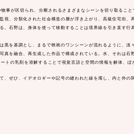
場所や物事が区切られ、分断されるさまざまなシーンを切り取るこ
監視、分類化された社会構造の層が浮き上がり、高級住宅街、
る。石野は、身体を使って移動することは境界線を引き直す行
は黒を基調とし、まるで映画のワンシーンが流れるように、淡
写真を融合、再生成した作品で構成されている。水、それは石
シートの乳剤を溶解することで視覚言語と空間の情報を解体、ぼ
て、ぜひ、イデオロギーや記号の縫われた線を濁し、内と外の