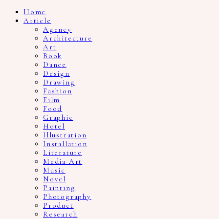
Home
Article
Agency
Architecture
Art
Book
Dance
Design
Drawing
Fashion
Film
Food
Graphic
Hotel
Illustration
Installation
Literature
Media Art
Music
Novel
Painting
Photography
Product
Research