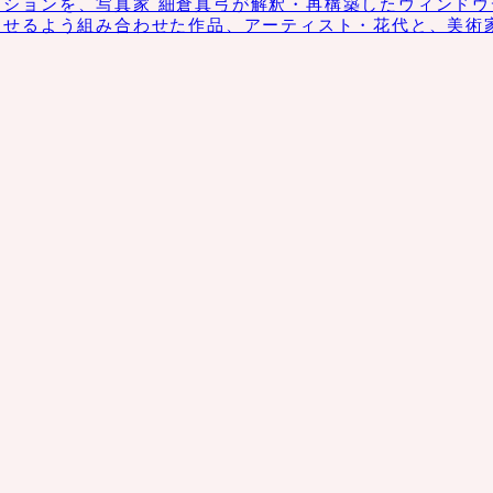
クションを、写真家 細倉真弓が解釈・再構築したウィンドウディス
させるよう組み合わせた作品、アーティスト・花代と、美術