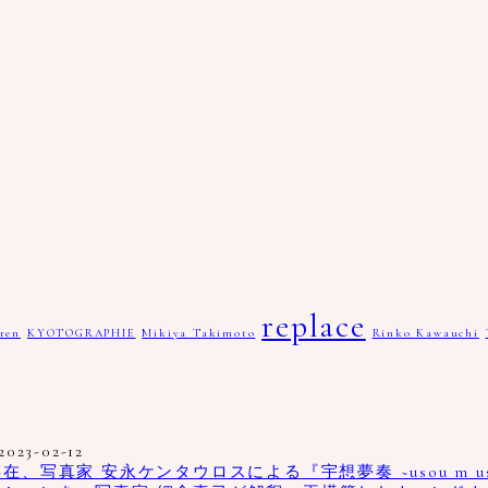
replace
ren
KYOTOGRAPHIE
Mikiya Takimoto
Rinko Kawauchi
2023-02-12
真家 安永ケンタウロスによる『宇想夢奏 ~usou m us