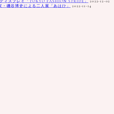
プレイ「TOKYO FASHION STRIDE」
2022-12-02
家・磯谷博史による二人展「あはひ」
2022-11-14