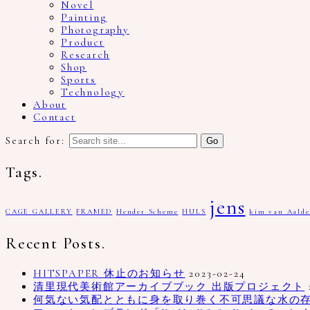
Novel
Painting
Photography
Product
Research
Shop
Sports
Technology
About
Contact
Search for:
Tags.
jens
CAGE GALLERY
FRAMED
Hender Scheme
HULS
kim van Aalde
Recent Posts.
HITSPAPER 休止のお知らせ
2023-02-24
清里現代美術館アーカイブブック 出版プロジェクト
何気ない気配とともに身を取り巻く不可思議な水の存在、写