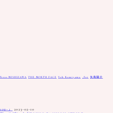
Tezzo NISHIZAWA
THE NORTH FACE
Yoh Komiyama
_Fot
矢島陽介
ou~』
2023-02-10