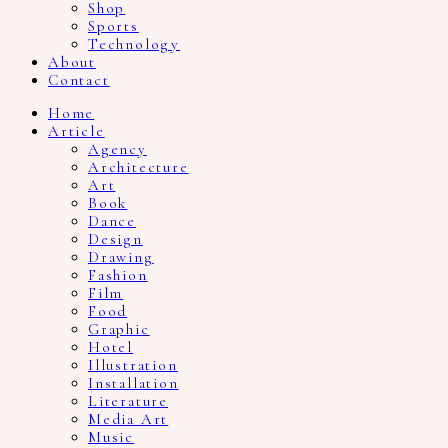
Shop
Sports
Technology
About
Contact
Home
Article
Agency
Architecture
Art
Book
Dance
Design
Drawing
Fashion
Film
Food
Graphic
Hotel
Illustration
Installation
Literature
Media Art
Music