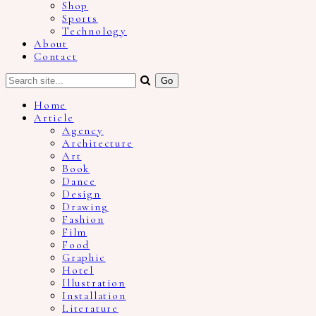
Shop
Sports
Technology
About
Contact
Home
Article
Agency
Architecture
Art
Book
Dance
Design
Drawing
Fashion
Film
Food
Graphic
Hotel
Illustration
Installation
Literature