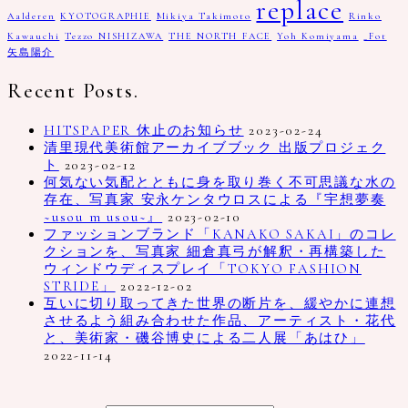
replace
Aalderen
KYOTOGRAPHIE
Mikiya Takimoto
Rinko
Kawauchi
Tezzo NISHIZAWA
THE NORTH FACE
Yoh Komiyama
_Fot
矢島陽介
Recent Posts.
HITSPAPER 休止のお知らせ
2023-02-24
清里現代美術館アーカイブブック 出版プロジェク
ト
2023-02-12
何気ない気配とともに身を取り巻く不可思議な水の
存在、写真家 安永ケンタウロスによる『宇想夢奏
~usou m usou~』
2023-02-10
ファッションブランド「KANAKO SAKAI」のコレ
クションを、写真家 細倉真弓が解釈・再構築した
ウィンドウディスプレイ「TOKYO FASHION
STRIDE」
2022-12-02
互いに切り取ってきた世界の断片を、緩やかに連想
させるよう組み合わせた作品、アーティスト・花代
と、美術家・磯谷博史による二人展「あはひ」
2022-11-14