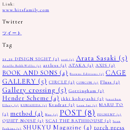
Link:
www.hitsfamily.com
Twitter
ツイート
Tag
Arata Sasaki
(5)
21_21 DESIGN SIGHT
(2)
2016
(1)
artless
(2)
ATAKA
(2)
AXIS
(2)
Arielle Bobb-Willis
(1)
CAGE
BOOK AND SONS
(4)
Browns Editions
(1)
GALLERY
(5)
CIRCLE
(2)
Fluss
(2)
CONCON
(1)
Gallery crossing
(5)
Gottingham
(2)
Hender Scheme
(4)
ikki kobayashi
(2)
Jonathan
Kvadrat
(2)
MARU TO
Ellery
(1)
KUMAHIDA
(1)
Lean lui
(1)
POST
(8)
method
(4)
(2)
Nue
(1)
PUGMENT
(1)
QUIET NOISE
(2)
SCAI THE BATHHOUSE
(2)
Sean
SHUKYU Magazine
(4)
torch press
Perkins
(1)