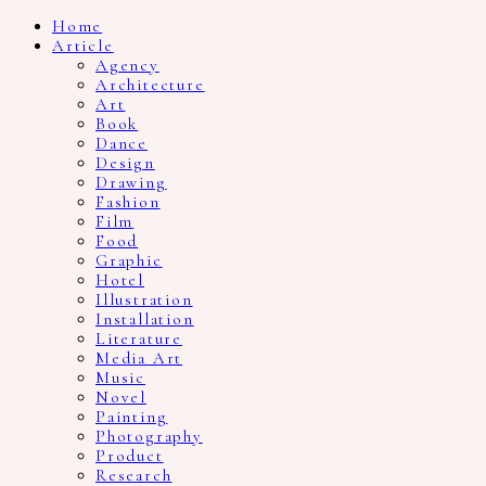
Home
Article
Agency
Architecture
Art
Book
Dance
Design
Drawing
Fashion
Film
Food
Graphic
Hotel
Illustration
Installation
Literature
Media Art
Music
Novel
Painting
Photography
Product
Research