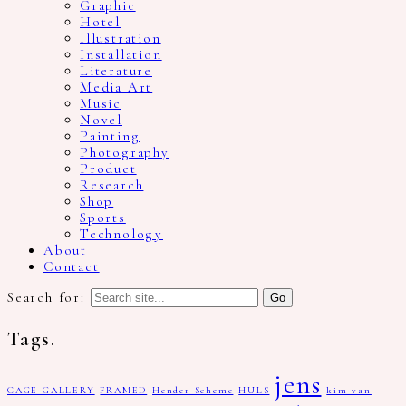
Graphic
Hotel
Illustration
Installation
Literature
Media Art
Music
Novel
Painting
Photography
Product
Research
Shop
Sports
Technology
About
Contact
Search for:
Tags.
jens
CAGE GALLERY
FRAMED
Hender Scheme
HULS
kim van