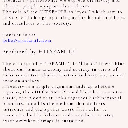
literature / philosophy) We explore creativity and
liberate people = explore liberal arts.
The role of the HITSPAPER is “eyes,” which aim to
drive social change by acting as the blood that links
and circulates within society.
Contact to us:
hello@hitsfamily.com
Produced by HITSFAMILY
The concept of HITSFAMILY is “blood.” If we think
about our human anatomy and society in terms of
their respective characteristics and systems, we can
draw an analogy.
If society is a single organism made up of Homo
sapiens, then HITSFAMILY would be the connective
tissue, the blood that links together each personal
boundary. Blood is the medium that delivers
nutrients and transports waste from cells; it
maintains bodily balance and coagulates to stop
overflow when damage is sustained.