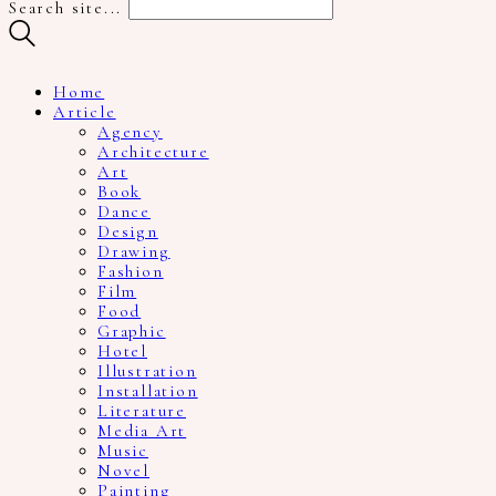
Search site...
Home
Article
Agency
Architecture
Art
Book
Dance
Design
Drawing
Fashion
Film
Food
Graphic
Hotel
Illustration
Installation
Literature
Media Art
Music
Novel
Painting