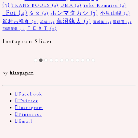
(3)
TRANS BOOKS
(2)
UMA
(2)
Yoko Komatsu
(2)
_Fot
(4)
ホンマタカシ
(3)
タタ
(2)
小見山峻
(2)
蓮沼執太
(3)
嶌村吉祥丸
(2)
花椿
(1)
薄希英
(1)
隈研吾
(1)
ＴＥＸＴ
(2)
飛驒産業
(1)
Instagram Slider
by
hitspaper
Facebook
Twitter
Instagram
Pinterest
Email