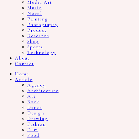
Media Art
Music
Novel
Painting
Photography
Product
Research
Shop
Sports
Technology
About
Contact
Home
Article
Agency
Architecture
Art
Book
Dance
Design
Drawing
Fashion
Film
Food