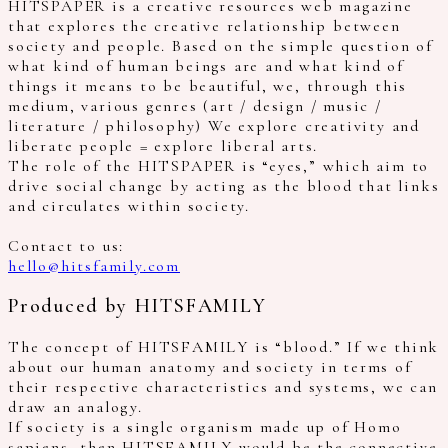
HITSPAPER is a creative resources web magazine
that explores the creative relationship between
society and people. Based on the simple question of
what kind of human beings are and what kind of
things it means to be beautiful, we, through this
medium, various genres (art / design / music /
literature / philosophy) We explore creativity and
liberate people = explore liberal arts.
The role of the HITSPAPER is “eyes,” which aim to
drive social change by acting as the blood that links
and circulates within society.
Contact to us:
hello@hitsfamily.com
Produced by HITSFAMILY
The concept of HITSFAMILY is “blood.” If we think
about our human anatomy and society in terms of
their respective characteristics and systems, we can
draw an analogy.
If society is a single organism made up of Homo
sapiens, then HITSFAMILY would be the connective