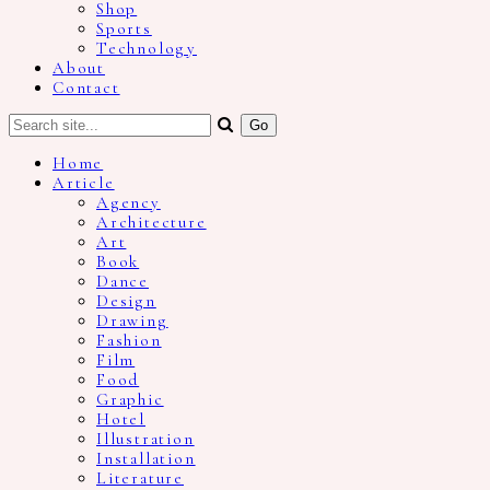
Shop
Sports
Technology
About
Contact
Home
Article
Agency
Architecture
Art
Book
Dance
Design
Drawing
Fashion
Film
Food
Graphic
Hotel
Illustration
Installation
Literature