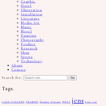
Graphic
Hotel
Illustration
Installation
Literature
Media Art
Music
Novel
Painting
Photography
Product
Research
Shop
Sports
Technology
About
Contact
Search for:
Tags.
jens
CAGE GALLERY
FRAMED
Hender Scheme
HULS
kim van