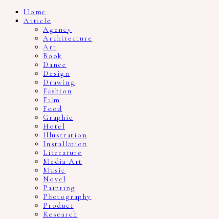
Home
Article
Agency
Architecture
Art
Book
Dance
Design
Drawing
Fashion
Film
Food
Graphic
Hotel
Illustration
Installation
Literature
Media Art
Music
Novel
Painting
Photography
Product
Research