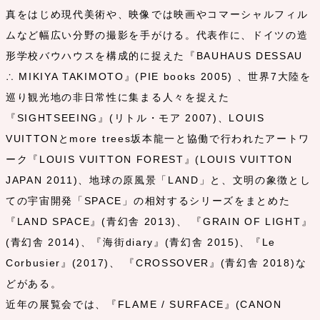
真をはじめ現代美術や、映像では映画やコマーシャルフィル
ムなど幅広い分野の撮影を手がける。代表作に、ドイツの造
形学校バウハウスを構成的に捉えた『BAUHAUS DESSAU
∴ MIKIYA TAKIMOTO』(PIE books 2005) 、世界7大陸を
巡り観光地の非日常性に集まる人々を捉えた
『SIGHTSEEING』(リトル・モア 2007)、LOUIS
VUITTONとmore trees坂本龍一と協働で行われたアートワ
ーク『LOUIS VUITTON FOREST』(LOUIS VUITTON
JAPAN 2011)、地球の原風景「LAND」と、文明の象徴とし
ての宇宙開発「SPACE」の相対するシリーズをまとめた
『LAND SPACE』(青幻舎 2013)、 『GRAIN OF LIGHT』
(青幻舎 2014)、『海街diary』(青幻舎 2015)、『Le
Corbusier』(2017)、 『CROSSOVER』(青幻舎 2018)な
どがある。
近年の展覧会では、『FLAME / SURFACE』(CANON