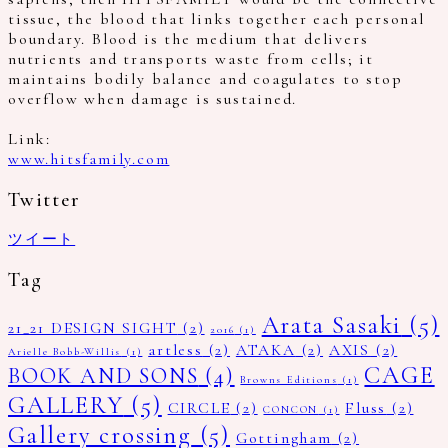
tissue, the blood that links together each personal
boundary. Blood is the medium that delivers
nutrients and transports waste from cells; it
maintains bodily balance and coagulates to stop
overflow when damage is sustained.
Link:
www.hitsfamily.com
Twitter
ツイート
Tag
Arata Sasaki
(5)
21_21 DESIGN SIGHT
(2)
2016
(1)
artless
(2)
ATAKA
(2)
AXIS
(2)
Arielle Bobb-Willis
(1)
CAGE
BOOK AND SONS
(4)
Browns Editions
(1)
GALLERY
(5)
CIRCLE
(2)
Fluss
(2)
CONCON
(1)
Gallery crossing
(5)
Gottingham
(2)