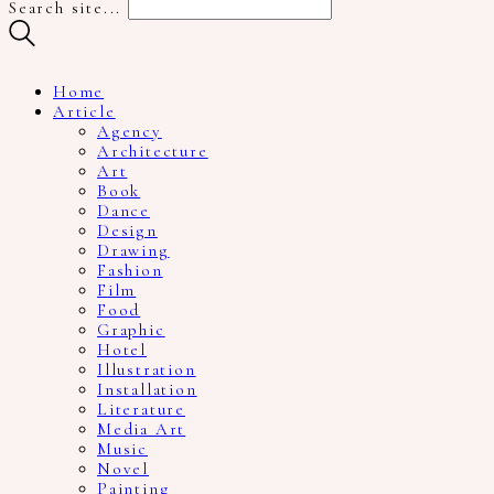
Search site...
Home
Article
Agency
Architecture
Art
Book
Dance
Design
Drawing
Fashion
Film
Food
Graphic
Hotel
Illustration
Installation
Literature
Media Art
Music
Novel
Painting