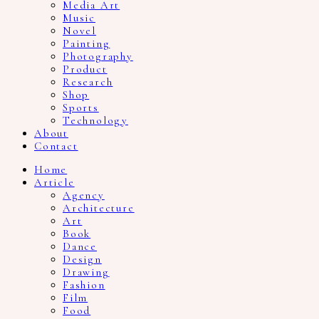
Media Art
Music
Novel
Painting
Photography
Product
Research
Shop
Sports
Technology
About
Contact
Home
Article
Agency
Architecture
Art
Book
Dance
Design
Drawing
Fashion
Film
Food