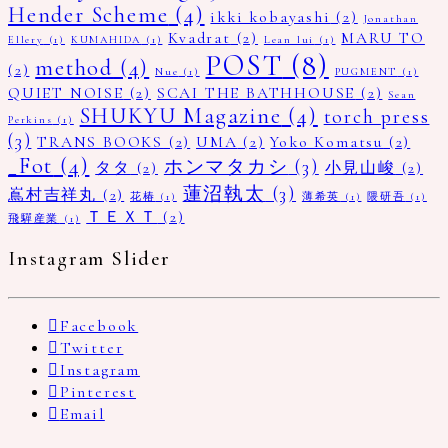
Hender Scheme
(4)
ikki kobayashi
(2)
Jonathan
Kvadrat
(2)
MARU TO
Ellery
(1)
KUMAHIDA
(1)
Lean lui
(1)
POST
(8)
method
(4)
(2)
Nue
(1)
PUGMENT
(1)
QUIET NOISE
(2)
SCAI THE BATHHOUSE
(2)
Sean
SHUKYU Magazine
(4)
torch press
Perkins
(1)
(3)
TRANS BOOKS
(2)
UMA
(2)
Yoko Komatsu
(2)
_Fot
(4)
ホンマタカシ
(3)
タタ
(2)
小見山峻
(2)
蓮沼執太
(3)
嶌村吉祥丸
(2)
花椿
(1)
薄希英
(1)
隈研吾
(1)
ＴＥＸＴ
(2)
飛驒産業
(1)
Instagram Slider
Facebook
Twitter
Instagram
Pinterest
Email