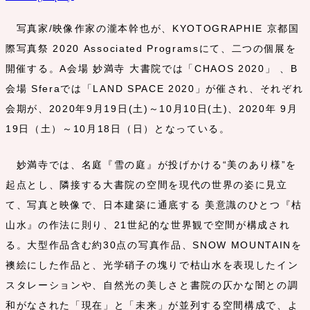
写真家/映像作家の瀧本幹也が、KYOTOGRAPHIE 京都国
際写真祭 2020 Associated Programsにて、二つの個展を
開催する。A会場 妙満寺 大書院では「CHAOS 2020」 、B
会場 Sferaでは「LAND SPACE 2020」が催され、それぞれ
会期が、2020年9月19日(土)～10月10日(土)、2020年 9月
19日（土）～10月18日（日）となっている。
妙満寺では、名庭『雪の庭』が投げかける“美のあり様”を
起点とし、隣接する大書院の空間を現代の世界の姿に見立
て、写真と映像で、日本建築に通底する 美意識のひとつ『枯
山水』の作法に則り、21世紀的な世界観で空間が構成され
る。大型作品含む約30点の写真作品、SNOW MOUNTAINを
襖絵にした作品と、光学硝子の塊りで枯山水を表現したイン
スタレーションや、自然光の美しさと書院の仄かな闇との調
和がなされた「現在」と「未来」が並列する空間構成で、よ