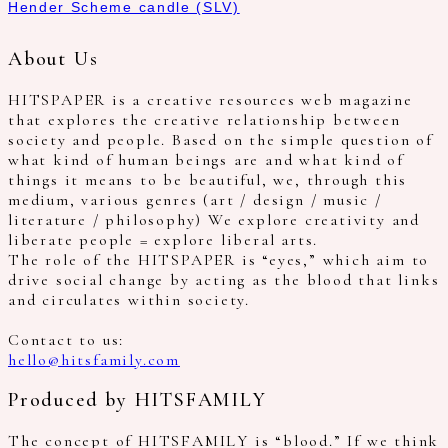
Hender Scheme candle (SLV)
About Us
HITSPAPER is a creative resources web magazine
that explores the creative relationship between
society and people. Based on the simple question of
what kind of human beings are and what kind of
things it means to be beautiful, we, through this
medium, various genres (art / design / music /
literature / philosophy) We explore creativity and
liberate people = explore liberal arts.
The role of the HITSPAPER is “eyes,” which aim to
drive social change by acting as the blood that links
and circulates within society.
Contact to us:
hello@hitsfamily.com
Produced by HITSFAMILY
The concept of HITSFAMILY is “blood.” If we think