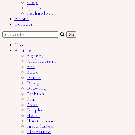
Shop
Sports
Technology
About
Contact
Home
Article
Agency
Architecture
Art
Book
Dance
Design
Drawing
Fashion
Film
Food
Graphic
Hotel
Illustration
Installation
Literature