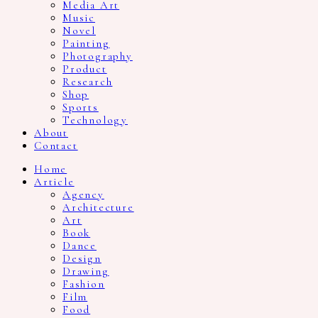
Media Art
Music
Novel
Painting
Photography
Product
Research
Shop
Sports
Technology
About
Contact
Home
Article
Agency
Architecture
Art
Book
Dance
Design
Drawing
Fashion
Film
Food