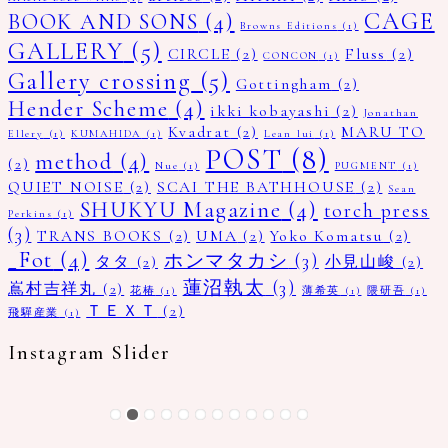
CAGE
BOOK AND SONS
(4)
Browns Editions
(1)
GALLERY
(5)
CIRCLE
(2)
Fluss
(2)
CONCON
(1)
Gallery crossing
(5)
Gottingham
(2)
Hender Scheme
(4)
ikki kobayashi
(2)
Jonathan
Kvadrat
(2)
MARU TO
Ellery
(1)
KUMAHIDA
(1)
Lean lui
(1)
POST
(8)
method
(4)
(2)
Nue
(1)
PUGMENT
(1)
QUIET NOISE
(2)
SCAI THE BATHHOUSE
(2)
Sean
SHUKYU Magazine
(4)
torch press
Perkins
(1)
(3)
TRANS BOOKS
(2)
UMA
(2)
Yoko Komatsu
(2)
_Fot
(4)
ホンマタカシ
(3)
タタ
(2)
小見山峻
(2)
蓮沼執太
(3)
嶌村吉祥丸
(2)
花椿
(1)
薄希英
(1)
隈研吾
(1)
ＴＥＸＴ
(2)
飛驒産業
(1)
Instagram Slider