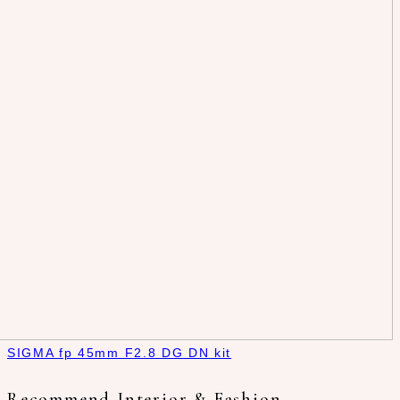
SIGMA fp 45mm F2.8 DG DN kit
Recommend Interior & Fashion