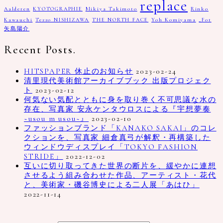
replace
Aalderen
KYOTOGRAPHIE
Mikiya Takimoto
Rinko
Kawauchi
Tezzo NISHIZAWA
THE NORTH FACE
Yoh Komiyama
_Fot
矢島陽介
Recent Posts.
HITSPAPER 休止のお知らせ
2023-02-24
清里現代美術館アーカイブブック 出版プロジェク
ト
2023-02-12
何気ない気配とともに身を取り巻く不可思議な水の
存在、写真家 安永ケンタウロスによる『宇想夢奏
~usou m usou~』
2023-02-10
ファッションブランド「KANAKO SAKAI」のコレ
クションを、写真家 細倉真弓が解釈・再構築した
ウィンドウディスプレイ「TOKYO FASHION
STRIDE」
2022-12-02
互いに切り取ってきた世界の断片を、緩やかに連想
させるよう組み合わせた作品、アーティスト・花代
と、美術家・磯谷博史による二人展「あはひ」
2022-11-14