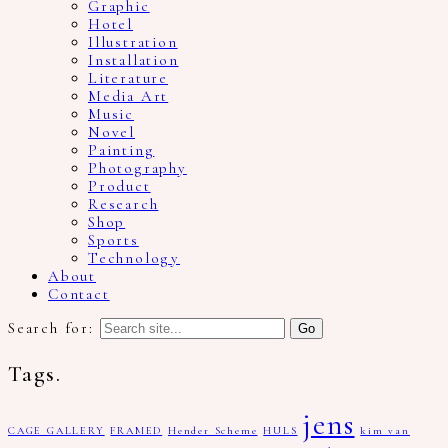
Graphic
Hotel
Illustration
Installation
Literature
Media Art
Music
Novel
Painting
Photography
Product
Research
Shop
Sports
Technology
About
Contact
Search for:
Tags.
jens
CAGE GALLERY
FRAMED
Hender Scheme
HULS
kim van