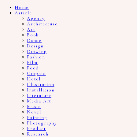
Home
Article
Agency
Architecture
Art
Book
Dance
Design
Drawing
Fashion
Film
Food
Graphic
Hotel
Illustration
Installation
Literature
Media Art
Music
Novel
Painting
Photography
Product
Research