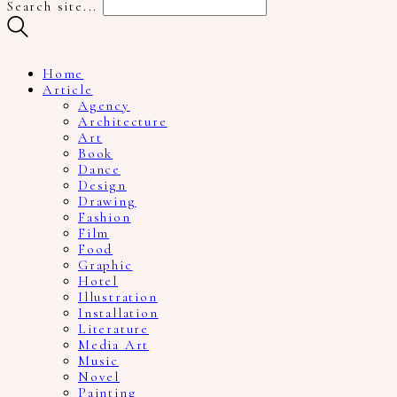
Search site...
Home
Article
Agency
Architecture
Art
Book
Dance
Design
Drawing
Fashion
Film
Food
Graphic
Hotel
Illustration
Installation
Literature
Media Art
Music
Novel
Painting