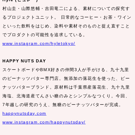
村山圭・山際悠輔・吉田竜二による、素材についての探究す
るプロジェクトユニット。 日常的なコーヒー・お茶・ワイン
といった飲料をはじめ、染料や素材そのものと捉え直すこと
でプロダクトの可能性を追求している。
www.instagram.com/hyletokyo/
HAPPY NUTS DAY
スケートボードやBMX好きの仲間3人が手がける、九十九里
のピーナッツバター専門店。無添加の落花生を使った、ピー
ナッツバターブランド。原材料は千葉県産落花生、九十九里
海塩、北海道産てんさい糖のみとシンプルなつくり。今回、
7年越しの研究のうえ、無糖のピーナッツバターが完成。
happynutsday.com
www.instagram.com/happynutsday/