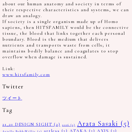
about our human anatomy and society in terms of
their respective characteristics and systems, we can
draw an analogy.
If society is a single organism made up of Homo
sapiens, then HITSFAMILY would be the connective
tissue, the blood that links together each personal
boundary. Blood is the medium that delivers
nutrients and transports waste from cells; it
maintains bodily balance and coagulates to stop
overflow when damage is sustained.
Link:
www.hitsfamily.com
Twitter
ツイート
Tag
Arata Sasaki
(5)
21_21 DESIGN SIGHT
(2)
2016
(1)
artless
(2)
ATAKA
(2)
AXIS
(2)
Arielle Bobb-Willis
(1)