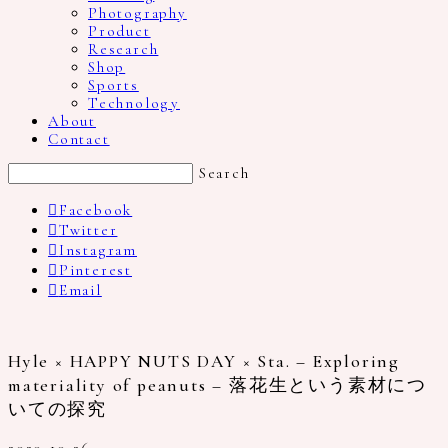
Photography
Product
Research
Shop
Sports
Technology
About
Contact
Search
Facebook
Twitter
Instagram
Pinterest
Email
Hyle × HAPPY NUTS DAY × Sta. – Exploring
materiality of peanuts – 落花生という素材につ
いての探究