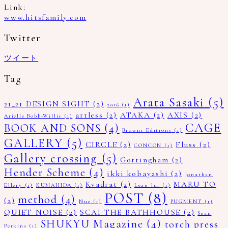
Link:
www.hitsfamily.com
Twitter
ツイート
Tag
Arata Sasaki
(5)
21_21 DESIGN SIGHT
(2)
2016
(1)
artless
(2)
ATAKA
(2)
AXIS
(2)
Arielle Bobb-Willis
(1)
CAGE
BOOK AND SONS
(4)
Browns Editions
(1)
GALLERY
(5)
CIRCLE
(2)
Fluss
(2)
CONCON
(1)
Gallery crossing
(5)
Gottingham
(2)
Hender Scheme
(4)
ikki kobayashi
(2)
Jonathan
Kvadrat
(2)
MARU TO
Ellery
(1)
KUMAHIDA
(1)
Lean lui
(1)
POST
(8)
method
(4)
(2)
Nue
(1)
PUGMENT
(1)
QUIET NOISE
(2)
SCAI THE BATHHOUSE
(2)
Sean
SHUKYU Magazine
(4)
torch press
Perkins
(1)