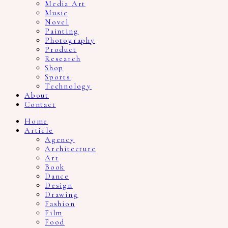
Media Art
Music
Novel
Painting
Photography
Product
Research
Shop
Sports
Technology
About
Contact
Home
Article
Agency
Architecture
Art
Book
Dance
Design
Drawing
Fashion
Film
Food