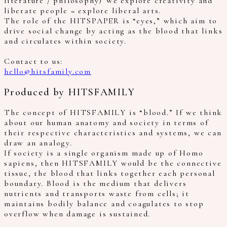
literature / philosophy) We explore creativity and
liberate people = explore liberal arts.
The role of the HITSPAPER is “eyes,” which aim to
drive social change by acting as the blood that links
and circulates within society.
Contact to us:
hello@hitsfamily.com
Produced by HITSFAMILY
The concept of HITSFAMILY is “blood.” If we think
about our human anatomy and society in terms of
their respective characteristics and systems, we can
draw an analogy.
If society is a single organism made up of Homo
sapiens, then HITSFAMILY would be the connective
tissue, the blood that links together each personal
boundary. Blood is the medium that delivers
nutrients and transports waste from cells; it
maintains bodily balance and coagulates to stop
overflow when damage is sustained.