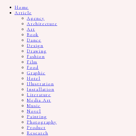
Home
Article
Agency
Architecture
Art
Book
Dance
Design
Drawing
Fashion
Film
Food
Graphic
Hotel
Illustration
Installation
Literature
Media Art
Music
Novel
Painting
Photography
Product
Research