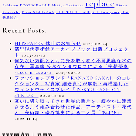
replace
Aalderen
KYOTOGRAPHIE
Mikiya Takimoto
Rinko
Kawauchi
Tezzo NISHIZAWA
THE NORTH FACE
Yoh Komiyama
_Fot
矢島陽介
Recent Posts.
HITSPAPER 休止のお知らせ
2023-02-24
清里現代美術館アーカイブブック 出版プロジェク
ト
2023-02-12
何気ない気配とともに身を取り巻く不可思議な水の
存在、写真家 安永ケンタウロスによる『宇想夢奏
~usou m usou~』
2023-02-10
ファッションブランド「KANAKO SAKAI」のコレ
クションを、写真家 細倉真弓が解釈・再構築した
ウィンドウディスプレイ「TOKYO FASHION
STRIDE」
2022-12-02
互いに切り取ってきた世界の断片を、緩やかに連想
させるよう組み合わせた作品、アーティスト・花代
と、美術家・磯谷博史による二人展「あはひ」
2022-11-14