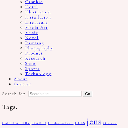
Graphic
Hotel
Illustration
Installation
Literature
Media Art
Music
Novel
Painting
Photography
Product
Research
Shop
Sports
Technology
About
Contact
Search for:
Tags.
jens
CAGE GALLERY
FRAMED
Hender Scheme
HULS
kim van