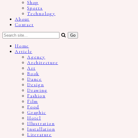
Shop
Sports
Technology
About
Contact
Home
Article
Agency
Architecture
Art
Book
Dance
Design
Drawing
Fashion
Film
Food
Graphic
Hotel
Illustration
Installation
Literature