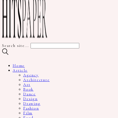
Search site...
Home
Article
Agency
Architecture
Art
Book
Dance
Design
Drawing
Fashion
Film
Food