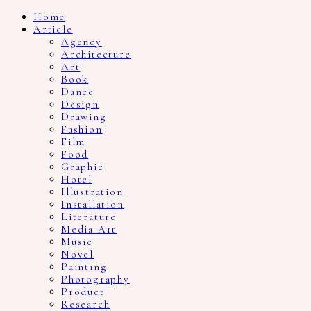
Home
Article
Agency
Architecture
Art
Book
Dance
Design
Drawing
Fashion
Film
Food
Graphic
Hotel
Illustration
Installation
Literature
Media Art
Music
Novel
Painting
Photography
Product
Research