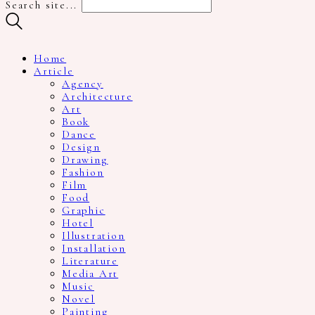
Search site...
Home
Article
Agency
Architecture
Art
Book
Dance
Design
Drawing
Fashion
Film
Food
Graphic
Hotel
Illustration
Installation
Literature
Media Art
Music
Novel
Painting