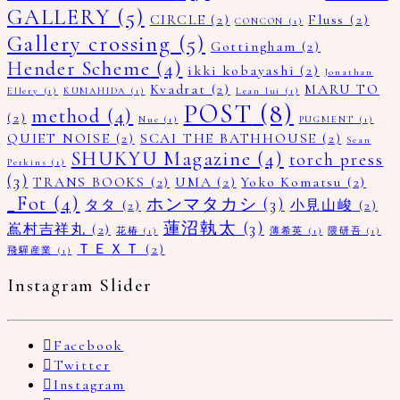
GALLERY
(5)
CIRCLE
(2)
Fluss
(2)
CONCON
(1)
Gallery crossing
(5)
Gottingham
(2)
Hender Scheme
(4)
ikki kobayashi
(2)
Jonathan
Kvadrat
(2)
MARU TO
Ellery
(1)
KUMAHIDA
(1)
Lean lui
(1)
POST
(8)
method
(4)
(2)
Nue
(1)
PUGMENT
(1)
QUIET NOISE
(2)
SCAI THE BATHHOUSE
(2)
Sean
SHUKYU Magazine
(4)
torch press
Perkins
(1)
(3)
TRANS BOOKS
(2)
UMA
(2)
Yoko Komatsu
(2)
_Fot
(4)
ホンマタカシ
(3)
タタ
(2)
小見山峻
(2)
蓮沼執太
(3)
嶌村吉祥丸
(2)
花椿
(1)
薄希英
(1)
隈研吾
(1)
ＴＥＸＴ
(2)
飛驒産業
(1)
Instagram Slider
Facebook
Twitter
Instagram