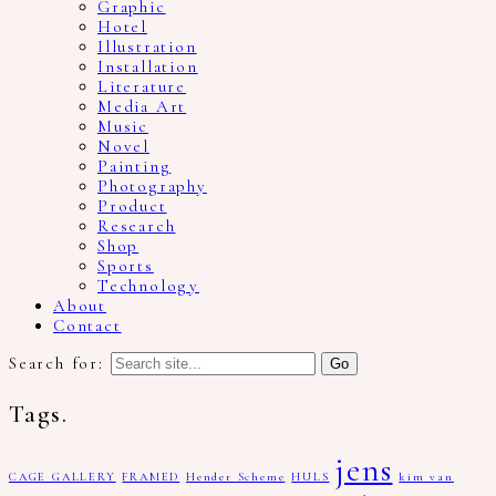
Graphic
Hotel
Illustration
Installation
Literature
Media Art
Music
Novel
Painting
Photography
Product
Research
Shop
Sports
Technology
About
Contact
Search for:
Tags.
jens
CAGE GALLERY
FRAMED
Hender Scheme
HULS
kim van