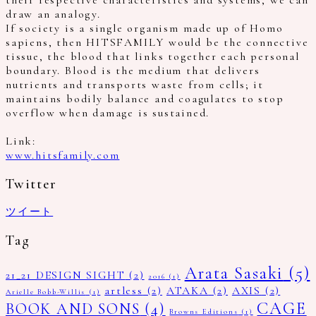
their respective characteristics and systems, we can
draw an analogy.
If society is a single organism made up of Homo
sapiens, then HITSFAMILY would be the connective
tissue, the blood that links together each personal
boundary. Blood is the medium that delivers
nutrients and transports waste from cells; it
maintains bodily balance and coagulates to stop
overflow when damage is sustained.
Link:
www.hitsfamily.com
Twitter
ツイート
Tag
Arata Sasaki
(5)
21_21 DESIGN SIGHT
(2)
2016
(1)
artless
(2)
ATAKA
(2)
AXIS
(2)
Arielle Bobb-Willis
(1)
CAGE
BOOK AND SONS
(4)
Browns Editions
(1)