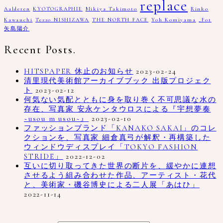
replace
Aalderen
KYOTOGRAPHIE
Mikiya Takimoto
Rinko
Kawauchi
Tezzo NISHIZAWA
THE NORTH FACE
Yoh Komiyama
_Fot
矢島陽介
Recent Posts.
HITSPAPER 休止のお知らせ
2023-02-24
清里現代美術館アーカイブブック 出版プロジェク
ト
2023-02-12
何気ない気配とともに身を取り巻く不可思議な水の
存在、写真家 安永ケンタウロスによる『宇想夢奏
~usou m usou~』
2023-02-10
ファッションブランド「KANAKO SAKAI」のコレ
クションを、写真家 細倉真弓が解釈・再構築した
ウィンドウディスプレイ「TOKYO FASHION
STRIDE」
2022-12-02
互いに切り取ってきた世界の断片を、緩やかに連想
させるよう組み合わせた作品、アーティスト・花代
と、美術家・磯谷博史による二人展「あはひ」
2022-11-14