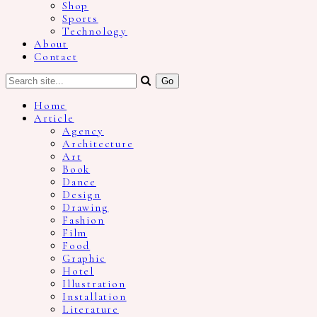
Shop
Sports
Technology
About
Contact
Home
Article
Agency
Architecture
Art
Book
Dance
Design
Drawing
Fashion
Film
Food
Graphic
Hotel
Illustration
Installation
Literature