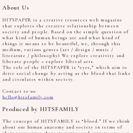
About Us
HITSPAPER is a creative resources web magazine
that explores the creative relationship between
society and people. Based on the simple question of
what kind of human beings are and what kind of
things it means to be beautiful, we, through this
medium, various genres (art / design / music /
literature / philosophy) We explore creativity and
liberate people = explore liberal arts.
The role of the HITSPAPER is “eyes,” which aim to
drive social change by acting as the blood that links
and circulates within society.
Contact to us:
hello@hitsfamily.com
Produced by HITSFAMILY
The concept of HITSFAMILY is “blood.” If we think
about our human anatomy and society in terms of