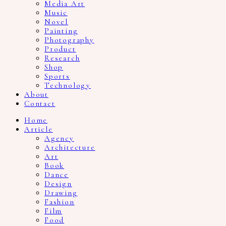
Media Art
Music
Novel
Painting
Photography
Product
Research
Shop
Sports
Technology
About
Contact
Home
Article
Agency
Architecture
Art
Book
Dance
Design
Drawing
Fashion
Film
Food