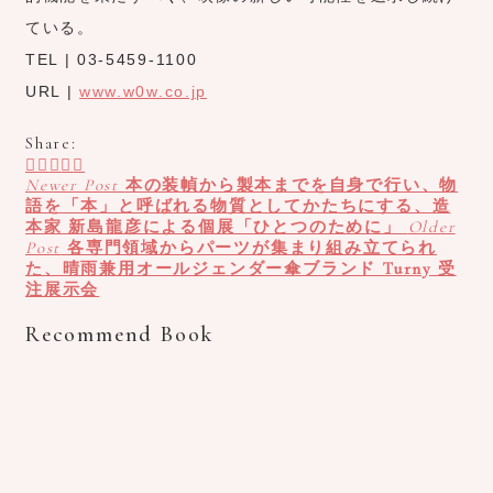
ている。
TEL | 03-5459-1100
URL |
www.w0w.co.jp
Share:
Newer Post
本の装幀から製本までを自身で行い、物
語を「本」と呼ばれる物質としてかたちにする、造
本家 新島龍彦による個展「ひとつのために」
Older
Post
各専門領域からパーツが集まり組み立てられ
た、晴雨兼用オールジェンダー傘ブランド Turny 受
注展示会
Recommend Book