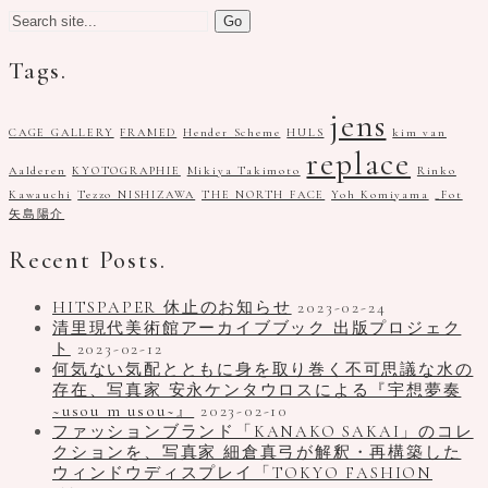
Search
for:
Tags.
jens
CAGE GALLERY
FRAMED
Hender Scheme
HULS
kim van
replace
Aalderen
KYOTOGRAPHIE
Mikiya Takimoto
Rinko
Kawauchi
Tezzo NISHIZAWA
THE NORTH FACE
Yoh Komiyama
_Fot
矢島陽介
Recent Posts.
HITSPAPER 休止のお知らせ
2023-02-24
清里現代美術館アーカイブブック 出版プロジェク
ト
2023-02-12
何気ない気配とともに身を取り巻く不可思議な水の
存在、写真家 安永ケンタウロスによる『宇想夢奏
~usou m usou~』
2023-02-10
ファッションブランド「KANAKO SAKAI」のコレ
クションを、写真家 細倉真弓が解釈・再構築した
ウィンドウディスプレイ「TOKYO FASHION