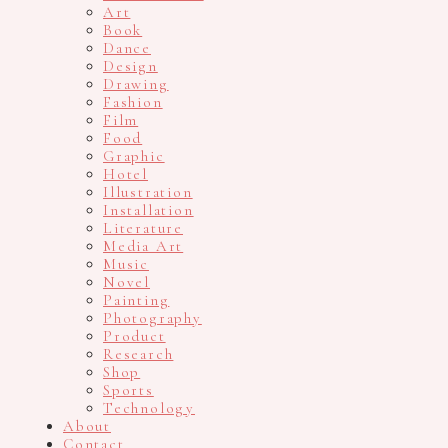
Art
Book
Dance
Design
Drawing
Fashion
Film
Food
Graphic
Hotel
Illustration
Installation
Literature
Media Art
Music
Novel
Painting
Photography
Product
Research
Shop
Sports
Technology
About
Contact