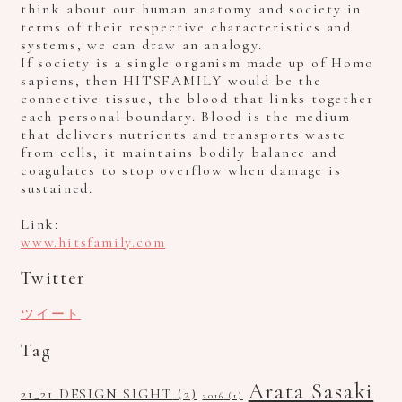
think about our human anatomy and society in
terms of their respective characteristics and
systems, we can draw an analogy.
If society is a single organism made up of Homo
sapiens, then HITSFAMILY would be the
connective tissue, the blood that links together
each personal boundary. Blood is the medium
that delivers nutrients and transports waste
from cells; it maintains bodily balance and
coagulates to stop overflow when damage is
sustained.
Link:
www.hitsfamily.com
Twitter
ツイート
Tag
Arata Sasaki
21_21 DESIGN SIGHT
(2)
2016
(1)