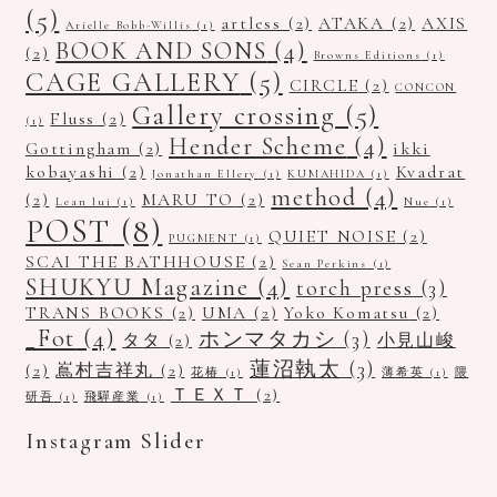
(5)
artless
(2)
ATAKA
(2)
AXIS
Arielle Bobb-Willis
(1)
BOOK AND SONS
(4)
(2)
Browns Editions
(1)
CAGE GALLERY
(5)
CIRCLE
(2)
CONCON
Gallery crossing
(5)
Fluss
(2)
(1)
Hender Scheme
(4)
Gottingham
(2)
ikki
kobayashi
(2)
Kvadrat
Jonathan Ellery
(1)
KUMAHIDA
(1)
method
(4)
(2)
MARU TO
(2)
Lean lui
(1)
Nue
(1)
POST
(8)
QUIET NOISE
(2)
PUGMENT
(1)
SCAI THE BATHHOUSE
(2)
Sean Perkins
(1)
SHUKYU Magazine
(4)
torch press
(3)
TRANS BOOKS
(2)
UMA
(2)
Yoko Komatsu
(2)
_Fot
(4)
ホンマタカシ
(3)
タタ
(2)
小見山峻
蓮沼執太
(3)
(2)
嶌村吉祥丸
(2)
花椿
(1)
薄希英
(1)
隈
ＴＥＸＴ
(2)
研吾
(1)
飛驒産業
(1)
Instagram Slider