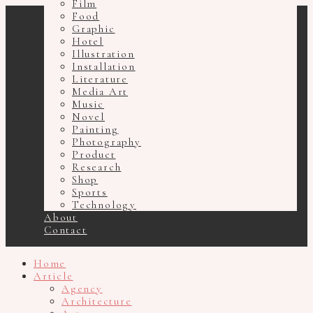
Film
Food
Home
Graphic
Article
Hotel
Illustration
Installation
Literature
Media Art
Music
Novel
Painting
Photography
Product
Research
Shop
Sports
Technology
About
Contact
Home
Article
Agency
Architecture