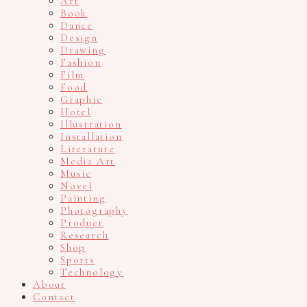
Art
Book
Dance
Design
Drawing
Fashion
Film
Food
Graphic
Hotel
Illustration
Installation
Literature
Media Art
Music
Novel
Painting
Photography
Product
Research
Shop
Sports
Technology
About
Contact