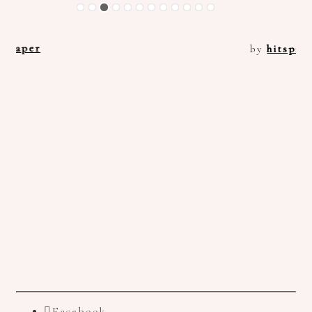
by
hitspaper
b
Facebook