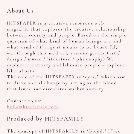
About Us
HITSPAPER is a creative resources web
magazine that explores the creative relationship
between society and people. Based on the simple
question of what kind of human beings are and
what kind of things it means to be beautiful,
we, through this medium, various genres (art /
design / music / literature / philosophy) We
explore creativity and liberate people = explore
liberal arts.
The role of the HITSPAPER is “eyes,” which aim
to drive social change by acting as the blood
that links and circulates within society.
Contact to us:
hello@hitsfamily.com
Produced by HITSFAMILY
The concept of HITSFAMILY is “blood.” If we